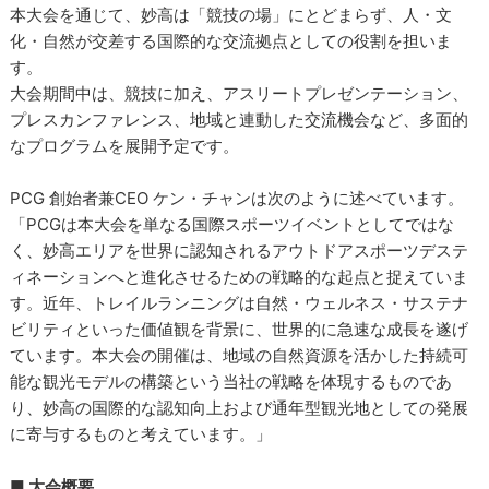
本大会を通じて、妙高は「競技の場」にとどまらず、人・文
化・自然が交差する国際的な交流拠点としての役割を担いま
す。
大会期間中は、競技に加え、アスリートプレゼンテーション、
プレスカンファレンス、地域と連動した交流機会など、多面的
なプログラムを展開予定です。
PCG 創始者兼CEO ケン・チャンは次のように述べています。
「PCGは本大会を単なる国際スポーツイベントとしてではな
く、妙高エリアを世界に認知されるアウトドアスポーツデステ
ィネーションへと進化させるための戦略的な起点と捉えていま
す。近年、トレイルランニングは自然・ウェルネス・サステナ
ビリティといった価値観を背景に、世界的に急速な成長を遂げ
ています。本大会の開催は、地域の自然資源を活かした持続可
能な観光モデルの構築という当社の戦略を体現するものであ
り、妙高の国際的な認知向上および通年型観光地としての発展
に寄与するものと考えています。」
■ 大会概要