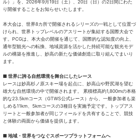
ル）」を、2026年9月19日（土）、20日（日）の2日間にわた
り開催することをお知らせいたします。
本大会は、世界8カ所で開催されるシリーズの一戦として位置づ
けられ、世界トップレベルのアスリートが集結する国際大会で
す。PCGは、本大会の開催を通じて、国際的な認知度の向上、
通年型観光への転換、地域資源を活かした持続可能な観光モデ
ルの構築を推進し、妙高の新たな価値創造に取り組んでまいり
ます。
■ 世界に誇る自然環境を舞台にしたレース
レースは妙高杉ノ原スキー場を起点に、妙高山や野尻湖を望む
雄大な自然環境の中で開催されます。 累積標高約1,800mの本格
的な23.5kmコース（GTWS公式レース）から、一般参加者も楽
しめる11km、5kmコースの3種目を実施予定です。トップアス
リートと一般参加者が同じフィールドを共有することで、競技
と体験の両面から価値を提供します。
■ 地域・世界をつなぐスポーツプラットフォームへ