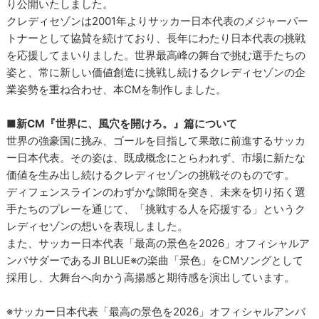
り公開いたしました。
クレディセゾンは2001年よりサッカー日本代表のメジャーパー
トナーとして協賛を続けており、長年にわたり日本代表の挑戦
を応援してまいりました。世界最高峰の舞台で挑む選手たちの
姿と、常に新しい価値創造に挑戦し続けるクレディセゾンの企
業姿勢を重ね合わせ、本CMを制作しました。
■新CM『世界に、風穴を開けろ。』篇について
世界の強豪国に挑み、ゴールを目指して果敢に前進するサッカ
ー日本代表。その姿は、既成概念にとらわれず、市場に新たな
価値を生み出し続けるクレディセゾンの挑戦そのものです。
ディフェンスラインのわずかな隙間を突き、未来を切り拓く選
手たちのプレーを通じて、「挑戦する人を応援する」というク
レディセゾンの想いを表現しました。
また、サッカー日本代表「最高の景色を2026」オフィシャルア
ンバサダーであるJI BLUE※の楽曲「景色」をCMソングとして
採用し、大舞台へ向かう高揚感と期待感を演出しています。
※サッカー日本代表「最高の景色を2026」オフィシャルアンバ