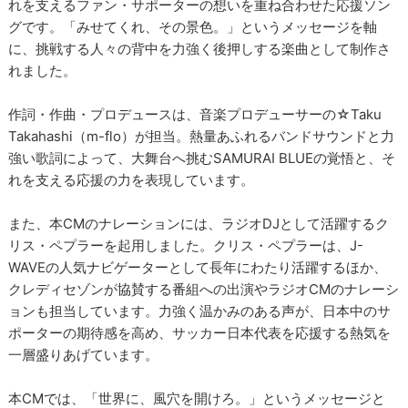
れを支えるファン・サポーターの想いを重ね合わせた応援ソン
グです。「みせてくれ、その景色。」というメッセージを軸
に、挑戦する人々の背中を力強く後押しする楽曲として制作さ
れました。
作詞・作曲・プロデュースは、音楽プロデューサーの☆Taku
Takahashi（m-flo）が担当。熱量あふれるバンドサウンドと力
強い歌詞によって、大舞台へ挑むSAMURAI BLUEの覚悟と、そ
れを支える応援の力を表現しています。
また、本CMのナレーションには、ラジオDJとして活躍するク
リス・ペプラーを起用しました。クリス・ペプラーは、J-
WAVEの人気ナビゲーターとして長年にわたり活躍するほか、
クレディセゾンが協賛する番組への出演やラジオCMのナレーシ
ョンも担当しています。力強く温かみのある声が、日本中のサ
ポーターの期待感を高め、サッカー日本代表を応援する熱気を
一層盛りあげています。
本CMでは、「世界に、風穴を開けろ。」というメッセージと