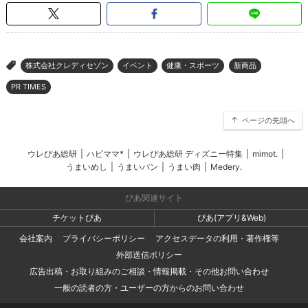
株式会社クレディセゾン
イベント
健康・スポーツ
新商品
>
PR TIMES
ページの先頭へ
ウレぴあ総研
|
ハピママ*
|
ウレぴあ総研 ディズニー特集
|
mimot.
|
うまいめし
|
うまいパン
|
うまい肉
|
Medery.
ぴあ関連サイト
チケットぴあ
ぴあ(アプリ&Web)
会社案内
プライバシーポリシー
アクセスデータの利用・著作権等
外部送信ポリシー
広告出稿・お取り組みのご相談・情報掲載・その他お問い合わせ
一般の読者の方・ユーザーの方からのお問い合わせ