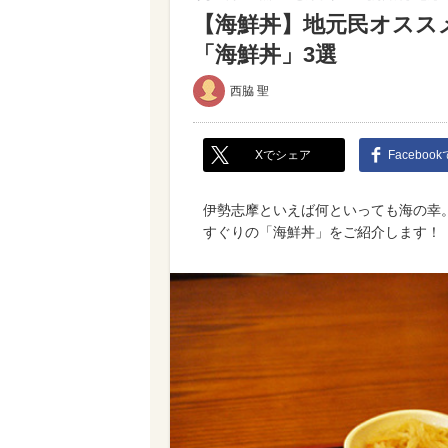
【海鮮丼】地元民オススメ
「海鮮丼」3選
西脇 聖
Xでシェア
Faceboo
伊勢志摩といえば何といっても海の幸
すぐりの「海鮮丼」をご紹介します！