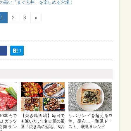
の高い「まぐろ丼」を楽しめる穴場！
1
2
3
»
1
000円で
【焼き鳥酒場】毎日で
サバサンドを超える!?
! ガッツ
も通いたい! 名古屋の厳
魚、昆布…「和風トー
焼肉ラン
選「焼き鳥の聖地」5店
スト」厳選５レシピ