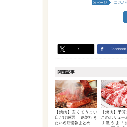
コスパ
次ページ
X
Facebook
関連記事
【焼肉】安くてうまい
【焼肉】予算1
店だけ厳選! 絶対行き
このボリューム
たい名店情報まとめ
リ激うま「