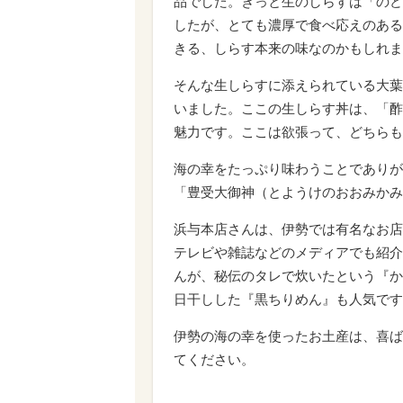
品でした。きっと生のしらすは「のど
したが、とても濃厚で食べ応えのある
きる、しらす本来の味なのかもしれま
そんな生しらすに添えられている大葉
いました。ここの生しらす丼は、「酢
魅力です。ここは欲張って、どちらも
海の幸をたっぷり味わうことでありが
「豊受大御神（とようけのおおみかみ
浜与本店さんは、伊勢では有名なお店
テレビや雑誌などのメディアでも紹介
んが、秘伝のタレで炊いたという『か
日干しした『黒ちりめん』も人気です
伊勢の海の幸を使ったお土産は、喜ば
てください。