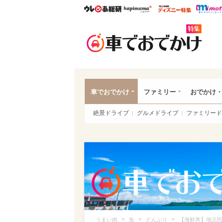
ウレぴあ総研
ハピママ*
ウレぴあ
車で
車でおでかけ
ファミリー
おでかけ
絶景ドライブ
グルメドライブ
ファミリード
>
>
>
うまい肉
魚
どんぶり
【海鮮丼】地元民