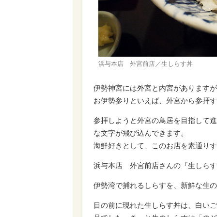
浜与本店 外宮前店／生しらす丼
伊勢神宮には外宮と内宮がありますが
お伊勢参りといえば、外宮から参拝す
参拝しようと外宮の鳥居を目指して進
な文字が飛び込んできます。
海鮮好きとして、このお店を素通りす
浜与本店 外宮前店さんの『生しらす丼
伊勢湾で捕れるしらすを、新鮮な生の
目の前に現れた生しらす丼は、白いご