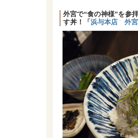
外宮で“食の神様”を参
す丼！「
浜与本店 外宮