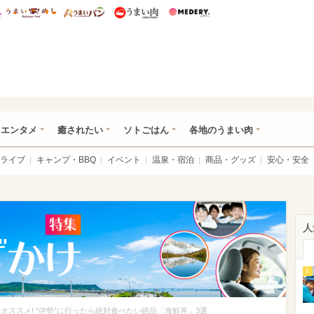
総研 ディズニー特集
mimot.
うまいめし
うまいパン
うまい肉
Medery.
おでかけ特集
・エンタメ
癒されたい
ソトごはん
各地のうまい肉
ライブ
キャンプ・BBQ
イベント
温泉・宿泊
商品・グッズ
安心・安全
人
1
オススメ! “伊勢”に行ったら絶対食べたい絶品「海鮮丼」3選