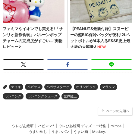
ナイキ
ペガサス
ペガサスターボ
オリンピック
マラソン
>
ランニング
ランニングシューズ
世界陸上
ページの先頭へ
ウレぴあ総研
|
ハピママ*
|
ウレぴあ総研 ディズニー特集
|
mimot.
|
うまいめし
|
うまいパン
|
うまい肉
|
Medery.