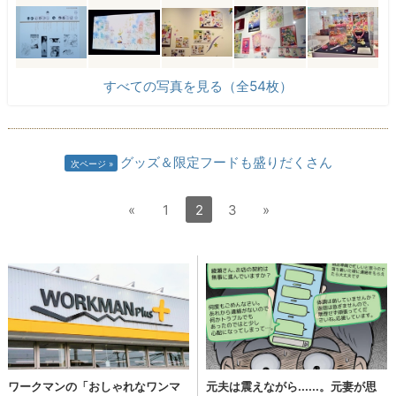
すべての写真を見る（全54枚）
グッズ＆限定フードも盛りだくさん
次ページ
«
1
2
3
»