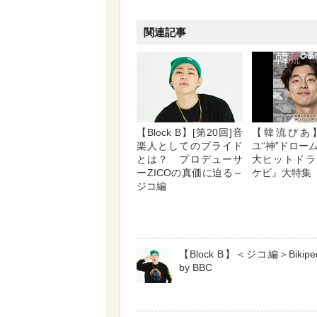
関連記事
【Block B】[第20回]音
【韓流ぴあ
楽人としてのプライド
ユ“神”ドロ
とは？ プロデューサ
大ヒットドラ
ーZICOの真価に迫る～
ケビ』大特集
ジコ編
【Block B】＜ジコ編＞Bikiped
by BBC