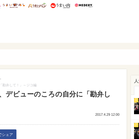
総研 ディズニー特集
mimot.
うまいめし
うまいパン
うまい肉
Medery.
ぴあ
>
人
分に「勘弁して！」～ジコ編
]ジコ、デビューのころの自分に「勘弁し
1
2017.4.29 12:00
2
kでシェア