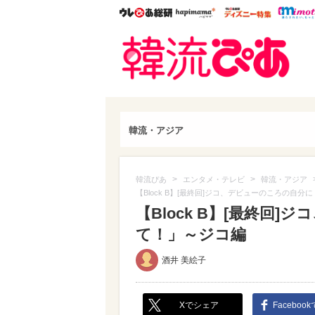
ウレぴあ総研
ハピママ*
ウレぴあ
韓流
韓流・アジア
>
>
韓流ぴあ
エンタメ・テレビ
韓流・アジア
【Block B】[最終回]ジコ、デビューのころの自
【Block B】[最終回
て！」～ジコ編
酒井 美絵子
Xでシェア
Faceboo