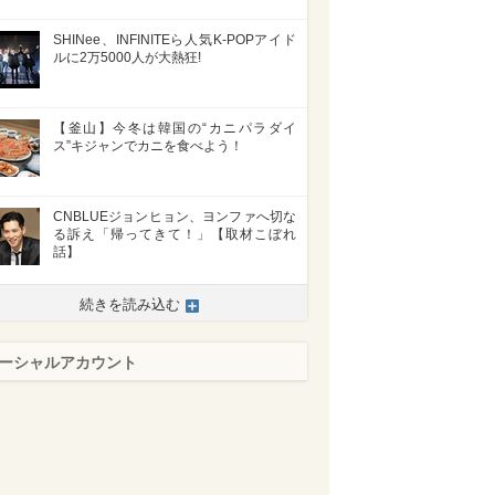
SHINee、INFINITEら人気K-POPアイド
ルに2万5000人が大熱狂!
【釜山】今冬は韓国の“カニパラダイ
ス”キジャンでカニを食べよう！
CNBLUEジョンヒョン、ヨンファへ切な
る訴え「帰ってきて！」【取材こぼれ
話】
続きを読み込む
ーシャルアカウント