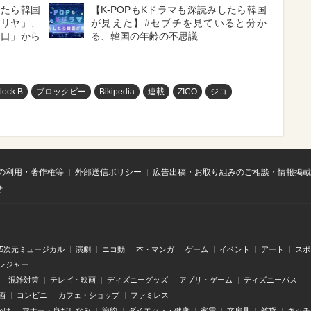
したら韓国
【K-POPもKドラマも深読みしたら韓国
マリヤ」、
が見えた】#セブチを見ていると分か
メ口」から
る、韓国の年齢の不思議
lock B
ブロックビー
Bikipedia
連載
ZICO
ジコ
の利用・著作権等
外部送信ポリシー
広告出稿・お取り組みのご相談・情報掲載
せ
.5次元ミュージカル
演劇
ニコ動
本・マンガ
ゲーム
イベント
アート
スポ
レジャー
混雑対策
テレビ・映画
ディズニーグッズ
アプリ・ゲーム
ディズニーパス
酒
コンビニ
カフェ・ショップ
ファミレス
かけ
マナー・身だしなみ
節約
ダイエット・健康
家電
文房具
雑貨
キッチ