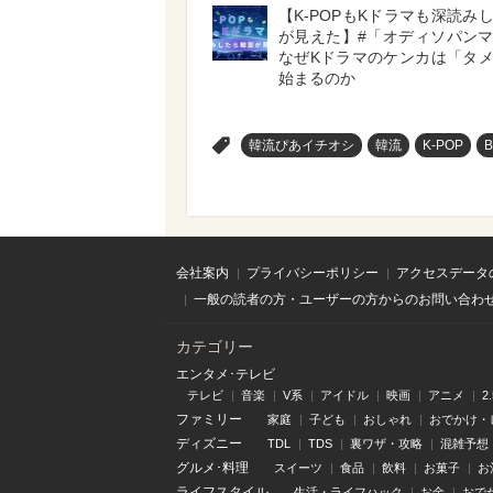
【K-POPもKドラマも深読み
が見えた】#「オディソパン
なぜKドラマのケンカは「タ
始まるのか
>
韓流ぴあイチオシ
韓流
K-POP
B
会社案内
プライバシーポリシー
アクセスデータ
一般の読者の方・ユーザーの方からのお問い合わ
カテゴリー
エンタメ･テレビ
テレビ
音楽
V系
アイドル
映画
アニメ
2
ファミリー
家庭
子ども
おしゃれ
おでかけ・
ディズニー
TDL
TDS
裏ワザ・攻略
混雑予想
グルメ･料理
スイーツ
食品
飲料
お菓子
お
ライフスタイル
生活・ライフハック
お金
おで