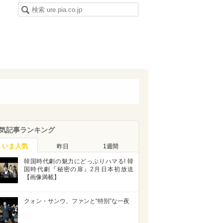
気記事ランキング
いま人気
昨日
1週間
韓国時代劇の魅力にどっぷりハマる! 韓
国時代劇『秘密の扉』2月日本初放送
【画像満載】
クォン・サンウ、ファンと“特別”な一夜