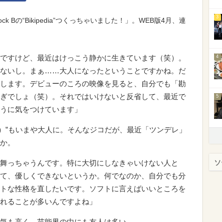
3
ck Bの“Bikipedia”つくっちゃいました！」。WEB版4月、連
ですけど、最近はけっこう静かに生きています（笑）。
4
ないし。まぁ……大人になったということですかね。だ
します。デビューのころの映像を見ると、自分でも「勘
ぎでしょ（笑）。それではいけないと反省して、最近で
5
うに気をつけています」
ドル）”もいまや大人に。そんなジコだが、最近「ツンデレ」
か。
舞っちゃうんです。特に大切にしなきゃいけない人と
ソ
て、優しくできないというか。何でなのか、自分でも分
トな性格を直したいです。ソフトに言えばいいところを
れることが多いんですよね」
気も高く、芸能界の中にも友人は多い。