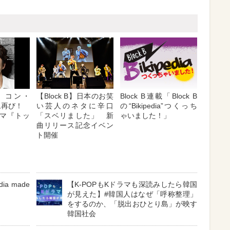
】コン・
【Block B】日本のお笑
Block B連載「Block B
ーム再び！
い芸人のネタに辛口
の“Bikipedia”つくっち
マ『トッ
「スベリました」 新
ゃいました！」
曲リリース記念イベン
ト開催
ia made
【K-POPもKドラマも深読みしたら韓国
が見えた】#韓国人はなぜ「呼称整理」
をするのか、「脱出おひとり島」が映す
韓国社会