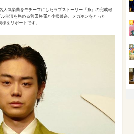
同名人気楽曲をモチーフにしたラブストーリー『糸』の完成報
ブル主演を務める菅田将暉と小松菜奈、メガホンをとった
模様をリポートです。
3
4
5