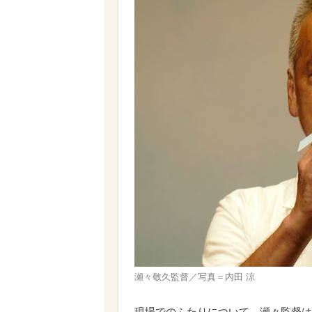
瀬々敬久監督／写真＝内田 涼
現場でのふたりについて、瀬々監督は