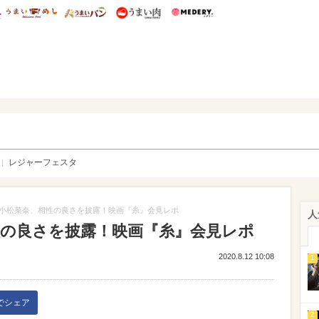
総研 ディズニー特集
mimot.
うまいめし
うまいパン
うまい肉
Medery.
WEB
レジャーフェスタ
×小松菜奈、相性の良さを披露！映画『糸』会見レポ
人
性の良さを披露！映画『糸』会見レポ
2020.8.12 10:08
1
kでシェア
2