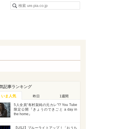
気記事ランキング
いま人気
昨日
1週間
5人全員“有村架純の元カレ”!? You Tube
限定公開『きょうのできごと a day in
the home』
【USJ】ブルーライトアップ！「おうち