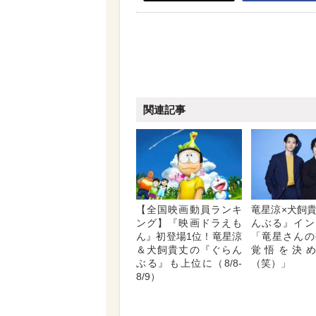
関連記事
【全国映画動員ランキ
竜星涼×犬飼
ング】『映画ドラえも
んぶる』イン
ん』初登場1位！竜星涼
「竜星さんの
＆犬飼貴丈の『ぐらん
覚悟を決
ぶる』も上位に（8/8-
（笑）」
8/9）