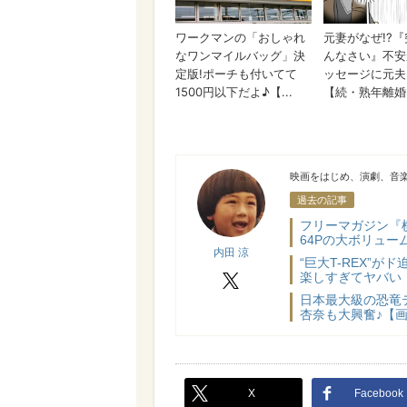
内田 涼
映画をはじめ、演劇、音
過去の記事
フリーマガジン『
64Pの大ボリュー
内田 涼
“巨大T-REX”
楽しすぎてヤバい！
X
日本最大級の恐竜
杏奈も大興奮♪【
X
Facebook