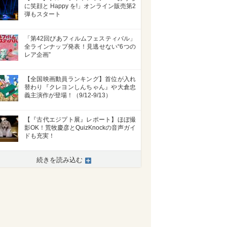
に笑顔と Happy を!」オンライン販売第2
弾もスタート
「第42回ぴあフィルムフェスティバル」
全ラインナップ発表！見逃せない“6つの
レア企画”
【全国映画動員ランキング】首位が入れ
替わり『クレヨンしんちゃん』や大倉忠
義主演作が登場！（9/12-9/13）
【『古代エジプト展』レポート】ほぼ撮
影OK！荒牧慶彦とQuizKnockの音声ガイ
ドも充実！
続きを読み込む