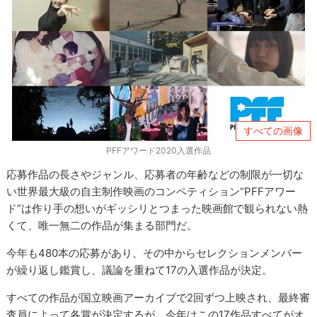
すべての画像
PFFアワード2020入選作品
応募作品の長さやジャンル、応募者の年齢などの制限が一切な
い世界最大級の自主制作映画のコンペティション“PFFアワー
ド”は作り手の想いがギッシリとつまった映画館で観られない熱
くて、唯一無二の作品が集まる部門だ。
今年も480本の応募があり、その中からセレクションメンバー
が繰り返し鑑賞し、議論を重ねて17の入選作品が決定。
すべての作品が国立映画アーカイブで2回ずつ上映され、最終審
査員によって各賞が決定するが、今年はこの17作品すべてがオ