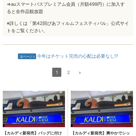
⇒auスマートパスプレミアム会員（月額499円）に加入す
ると全作品観放題
※詳しくは「第42回ぴあフィルムフェスティバル」公式サイ
トをご覧ください。
今年はチケット完売の心配は必要なし!?
次ページ
1
2
»