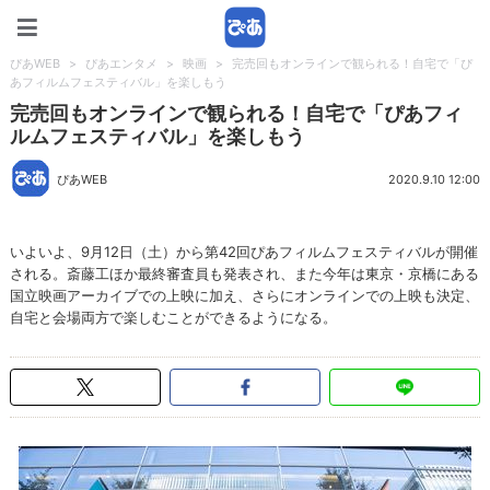
ぴあWEB
ぴあWEB
>
ぴあエンタメ
>
映画
>
完売回もオンラインで観られる！自宅で「ぴ
あフィルムフェスティバル」を楽しもう
完売回もオンラインで観られる！自宅で「ぴあフィ
ルムフェスティバル」を楽しもう
ぴあWEB
2020.9.10 12:00
いよいよ、9月12日（土）から第42回ぴあフィルムフェスティバルが開催
される。斎藤工ほか最終審査員も発表され、また今年は東京・京橋にある
国立映画アーカイブでの上映に加え、さらにオンラインでの上映も決定、
自宅と会場両方で楽しむことができるようになる。