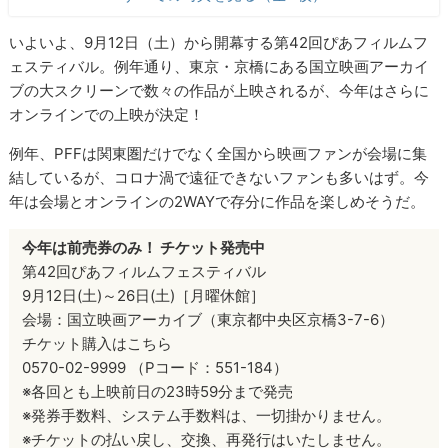
いよいよ、9月12日（土）から開幕する第42回ぴあフィルムフ
ェスティバル。例年通り、東京・京橋にある国立映画アーカイ
ブの大スクリーンで数々の作品が上映されるが、今年はさらに
オンラインでの上映が決定！
例年、PFFは関東圏だけでなく全国から映画ファンが会場に集
結しているが、コロナ渦で遠征できないファンも多いはず。今
年は会場とオンラインの2WAYで存分に作品を楽しめそうだ。
今年は前売券のみ！ チケット発売中
第42回ぴあフィルムフェスティバル
9月12日(土)～26日(土)［月曜休館］
会場：国立映画アーカイブ（東京都中央区京橋3-7-6）
チケット購入はこちら
0570-02-9999 （Pコード：551-184）
※各回とも上映前日の23時59分まで発売
※発券手数料、システム手数料は、一切掛かりません。
※チケットの払い戻し、交換、再発行はいたしません。