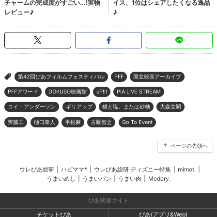
第42回ぴあフィルムフェスティバル
PFF
国立映画アーカイブ
>
PFFアワード
DOKUSO映画館
uP!!!
PIA LIVE STREAM
ロイ・アンダーソン
ギリアップ
猫と塩、または砂糖
大森立嗣
齊藤工
樋口泰人
平松麻
古厩智之
Go To Event
ページの先頭へ
ウレぴあ総研
|
ハピママ*
|
ウレぴあ総研 ディズニー特集
|
mimot.
|
うまいめし
|
うまいパン
|
うまい肉
|
Medery.
ぴあ関連サイト
チケットぴあ
ぴあ(アプリ&Web)