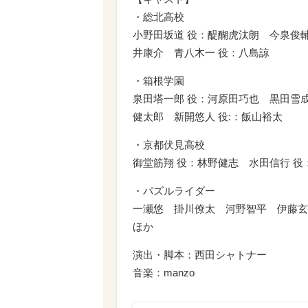
・総北高校
小野田坂道 役：醍醐虎汰朗 今泉俊輔
井康介 青八木一 役：八島諒
・箱根学園
泉田塔一郎 役：河原田巧也 黒田雪成
健太郎 新開悠人 役:：飯山裕太
・京都伏見高校
御堂筋翔 役：林野健志 水田信行 役
・パズルライダー
一瀬悠 掛川僚太 河野智平 伊藤玄
ほか
演出・脚本：西田シャトナー
音楽：manzo