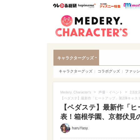
ウレぴあ総研
ハピママ*
ウレぴあ
Meder
キャラクターグッズ
キャラクターグッズ
コラボグッズ
ファッシ
>
>
Medery. Character's
声優・イベント
2.5次
【ペダステ】最新作「ヒートアップ」第2弾キャス
【ペダステ】最新作「ヒ
表！箱根学園、京都伏見
haruYasy.