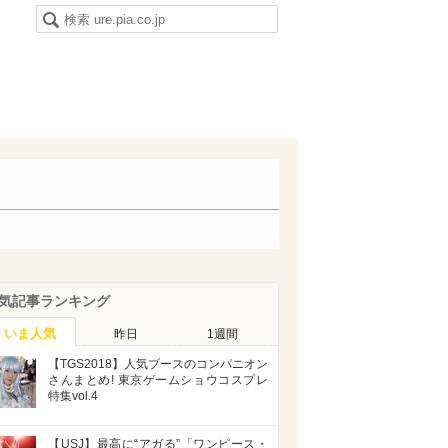
気記事ランキング
いま人気
昨日
1週間
【TGS2018】人気ブースのコンパニオン
さんまとめ! 東京ゲームショウコスプレ
特集vol.4
【USJ】最高に“アガる”「ワンピース・