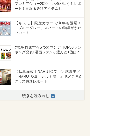
プレミアショー2022」ネタバレなしレポ
ート！良席＆必須アイテムも
【ギズモ】限定カラーで今年も登場！
「ブルーグレー」＆ハートの刺繍がかわ
いい～！
#私を構成する5つのマンガ TOP50ラン
キング発表! 漫画ファンが選んだ1位は?
【写真満載】NARUTOファン感涙モノ!
『NARUTO展－ナルト展－』見どころ&
グッズ最速レポート
続きを読み込む