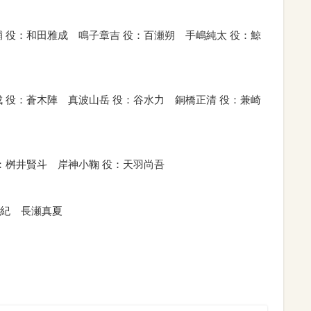
 役：和田雅成 鳴子章吉 役：百瀬朔 手嶋純太 役：鯨
 役：蒼木陣 真波山岳 役：谷水力 銅橋正清 役：兼崎
：桝井賢斗 岸神小鞠 役：天羽尚吾
紀 長瀬真夏