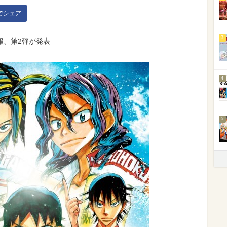
kでシェア
3
報、第2弾が発表
4
5