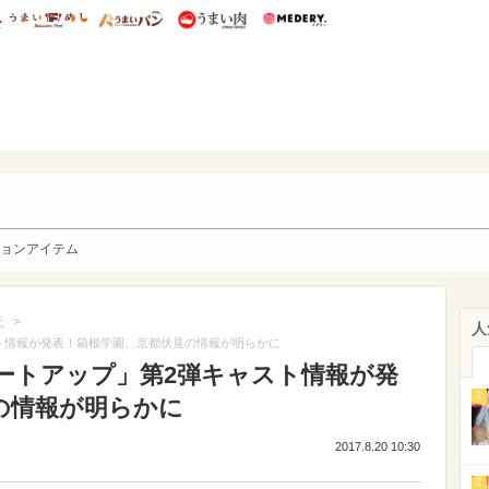
総研 ディズニー特集
mimot.
うまいめし
うまいパン
うまい肉
Medery.
y. Character's
ョンアイテム
>
元
人
ト情報が発表！箱根学園、京都伏見の情報が明らかに
ートアップ」第2弾キャスト情報が発
1
の情報が明らかに
2017.8.20 10:30
2