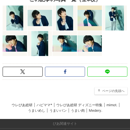
ページの先頭へ
ウレぴあ総研
|
ハピママ*
|
ウレぴあ総研 ディズニー特集
|
mimot.
|
うまいめし
|
うまいパン
|
うまい肉
|
Medery.
ぴあ関連サイト