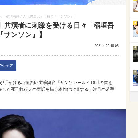
々「稲垣吾郎さんは異次元」【舞台『サンソン』】
3
】共演者に刺激を受ける日々「稲垣吾
『サンソン』】
2021.4.20 18:03
4
kでシェア
5
ームが手がける稲垣吾郎主演舞台『サンソンールイ16世の首を
在した死刑執行人の実話を描く本作に出演する、注目の若手