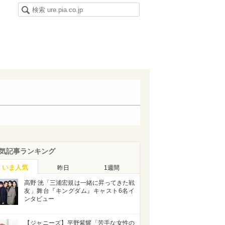
気記事ランキング
いま人気
昨日
1週間
高野 洸「三浦宏規は一緒に昇ってきた戦
友」舞台『キングダム』キャスト6名イ
ンタビュー
【ジャニーズ】平野紫耀「苦手な女性の