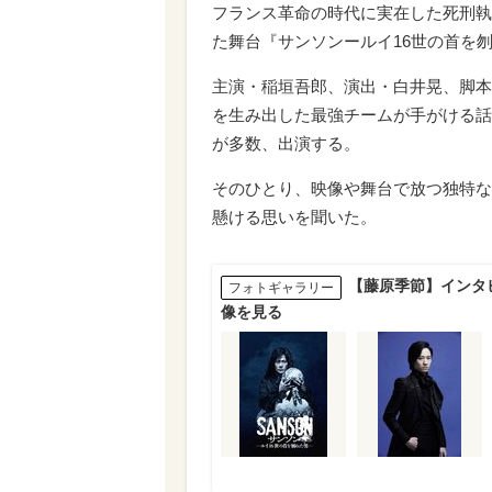
フランス革命の時代に実在した死刑執
た舞台『サンソンールイ16世の首を
主演・稲垣吾郎、演出・白井晃、脚本
を生み出した最強チームが手がける話
が多数、出演する。
そのひとり、映像や舞台で放つ独特な
懸ける思いを聞いた。
【藤原季節】インタ
フォトギャラリー
像を見る