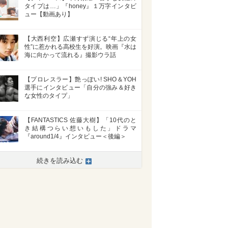
タイプは…」『honey』１万字インタビ
ュー【動画あり】
【大西利空】広瀬すず演じる“年上の女
性”に惹かれる高校生を好演。映画『水は
海に向かって流れる』撮影ウラ話
【プロレスラー】艶っぽい! SHO＆YOH
選手にインタビュー「自分の強み＆好き
な女性のタイプ」
【FANTASTICS 佐藤大樹】「10代のと
き結構つらい想いもした」ドラマ
『around1/4』インタビュー＜後編＞
続きを読み込む