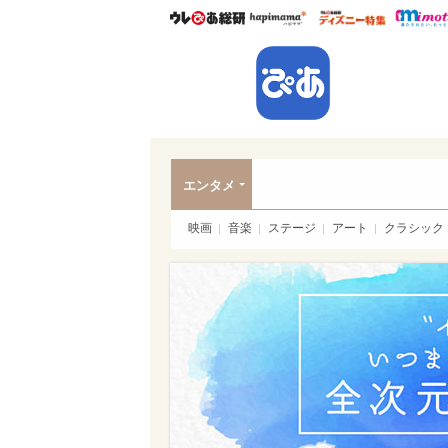
ウレぴあ総研
ハピママ*
ウレぴあ
ぴあ
エンタメ
映画
音楽
ステージ
アート
クラシック