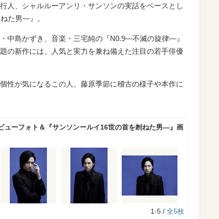
行人、シャルルーアンリ・サンソンの実話をベースとし
刎ねた男―』。
・中島かずき、音楽・三宅純の『N0.9―不滅の旋律―』
題の新作には、人気と実力を兼ね備えた注目の若手俳優
個性が気になるこの人、藤原季節に稽古の様子や本作に
ビューフォト＆『サンソンールイ16世の首を刎ねた男―』画
1-5 /
全5枚