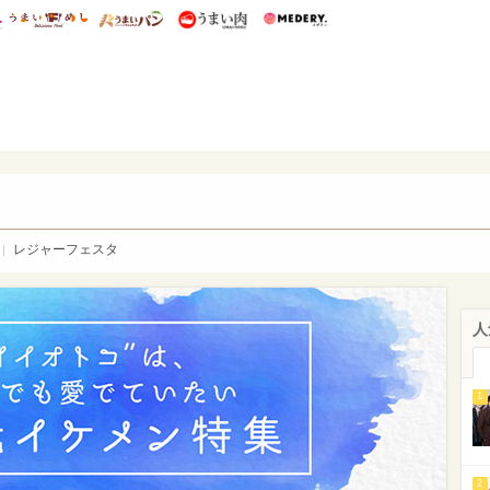
総研 ディズニー特集
mimot.
うまいめし
うまいパン
うまい肉
Medery.
WEB
レジャーフェスタ
人
1
2