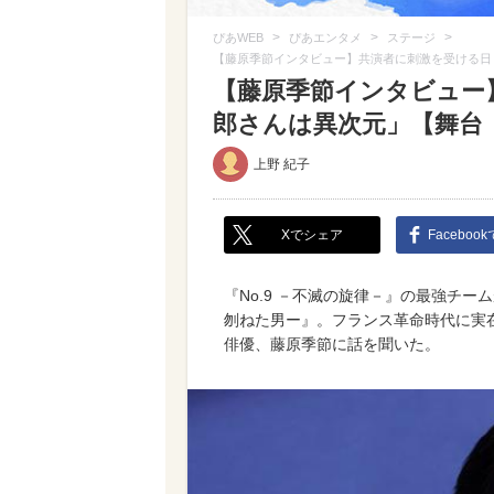
>
>
>
ぴあWEB
ぴあエンタメ
ステージ
【藤原季節インタビュー】共演者に刺激を受ける日
【藤原季節インタビュー
郎さんは異次元」【舞台
上野 紀子
Xでシェア
Faceboo
『No.9 －不滅の旋律－』の最強チ
刎ねた男ー』。フランス革命時代に実
俳優、藤原季節に話を聞いた。