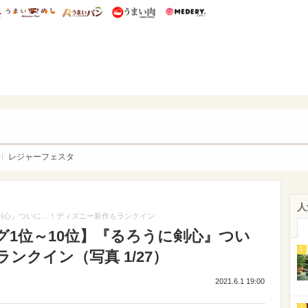
総研 ディズニー特集
mimot.
うまいめし
うまいパン
うまい肉
Medery.
WEB
レジャーフェスタ
人
に剣心』ついに…！ディズニー新作もランクイン
グ1位～10位】『るろうに剣心』つい
1
ンクイン（写真 1/27）
2021.6.1 19:00
2