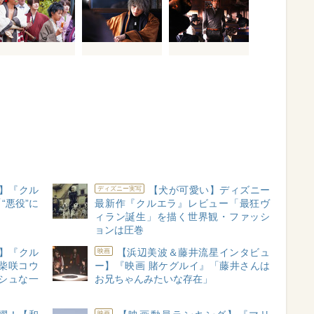
】『クル
【犬が可愛い】ディズニー
ディズニー実写
“悪役”に
最新作『クルエラ』レビュー「最狂ヴ
ィラン誕生」を描く世界観・ファッシ
ョンは圧巻
】『クル
【浜辺美波＆藤井流星インタビュ
映画
柴咲コウ
ー】『映画 賭ケグルイ』「藤井さんは
シュな一
お兄ちゃんみたいな存在」
映画