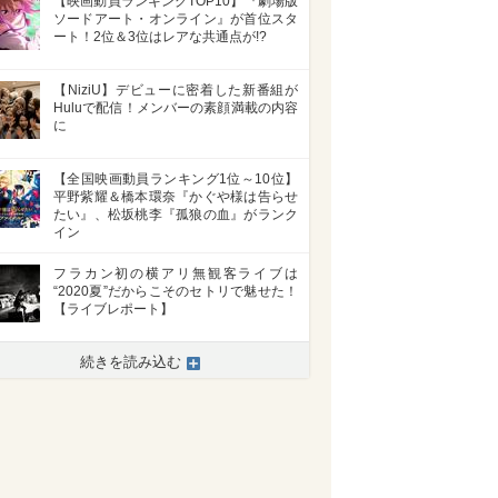
【映画動員ランキングTOP10】『劇場版
ソードアート・オンライン』が首位スタ
ート！2位＆3位はレアな共通点が!?
【NiziU】デビューに密着した新番組が
Huluで配信！メンバーの素顔満載の内容
に
【全国映画動員ランキング1位～10位】
平野紫耀＆橋本環奈『かぐや様は告らせ
たい』、松坂桃李『孤狼の血』がランク
イン
フラカン初の横アリ無観客ライブは
“2020夏”だからこそのセトリで魅せた！
【ライブレポート】
>
続きを読み込む