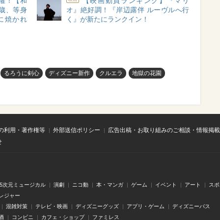
擢！【和
【映画動員ランキング】『マリ
歳、等身
オ』絶好調！『岸辺露伴 ルーヴルへ行
に焼かれ
く』が新たにランクイン！
るろうに剣心
ディズニー新作
クルエラ
地獄の花園
の利用・著作権等
外部送信ポリシー
広告出稿・お取り組みのご相談・情報掲載
せ
.5次元ミュージカル
演劇
ニコ動
本・マンガ
ゲーム
イベント
アート
スポ
レジャー
混雑対策
テレビ・映画
ディズニーグッズ
アプリ・ゲーム
ディズニーパス
酒
コンビニ
カフェ・ショップ
ファミレス