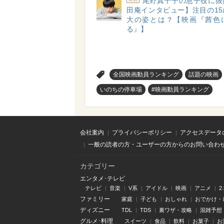
尾野真千子の息子役に抜
田庵インタビュー】注目の15
大の姿とは？【映画『茜色
る』】
>
全国映画動員ランキング
話題の映画
いのちの停車場
#映画動員ランキング
会社案内
プライバシーポリシー
アクセスデータ
一般の読者の方・ユーザーの方からのお問い合わ
カテゴリー
エンタメ･テレビ
テレビ
音楽
V系
アイドル
映画
アニメ
2
ファミリー
家庭
子ども
おしゃれ
おでかけ・
ディズニー
TDL
TDS
裏ワザ・攻略
混雑予想
グルメ･料理
スイーツ
食品
飲料
お菓子
お