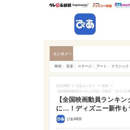
ウレぴあ総研
ハピママ*
ウレぴあ
ぴあ
エンタメ
映画
音楽
ステージ
アート
クラシック
>
>
>
ぴあWEB
ぴあエンタメ
映画
【全国映画動員ランキング1位～10位】『るろう
【全国映画動員ランキン
に…！ディズニー新作もラ
ぴあWEB