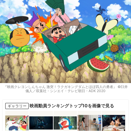
『映画クレヨンしんちゃん 激突！ラクガキングダムとほぼ四人の勇者』 ©臼井
儀人／双葉社・シンエイ・テレビ朝日・ADK 2020
映画動員ランキングトップ10を画像で見る
ギャラリー