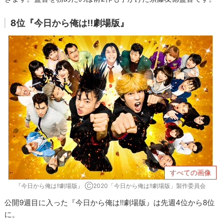
8位『今日から俺は!!劇場版』
すべての画像
『今日から俺は!!劇場版』 Ⓒ2020「今日から俺は!!劇場版」製作委員会
公開9週目に入った『今日から俺は!!劇場版』は先週4位から8位
に。