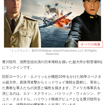
すべての画像
『ミッドウェイ』 ©2019 Midway Island Productions, LLC All Rights
Reserved.
豊川悦司、浅野忠信出演の日米海戦を描いた超大作が初登場6位
にランクインです。
巨匠ローランド・エメリッヒが構想20年をかけた戦争スペクタ
ル超大作。真珠湾攻撃からミッドウェイ海戦を題材に、実在し
た勇敢な軍人たちの決意と犠牲を描きます。アメリカ海軍兵を
演じるのは、エド・スクライン、パトリック・ウィルソン、デ
ニス・クエイドら。ハリウッド映画デビューとなる豊川悦司を
はじめ、浅野忠信や國村隼らも出演しています。