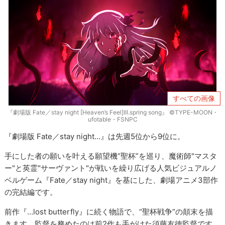
すべての画像
『劇場版 Fate／stay night [Heaven’s Feel]III.spring song』 ©TYPE-MOON・
ufotable・FSNPC
『劇場版 Fate／stay night…』は先週5位から9位に。
手にした者の願いを叶える願望機“聖杯”を巡り、魔術師"マスタ
ー"と英霊"サーヴァント"が戦いを繰り広げる人気ビジュアルノ
ベルゲーム『Fate／stay night』を基にした、劇場アニメ3部作
の完結編です。
前作『…lost butterfly』に続く物語で、“聖杯戦争”の顛末を描
きます。監督を務めたのは前2作も手がけた須藤友徳監督です。