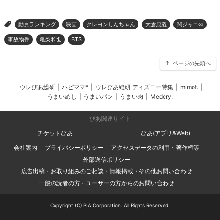
動員ランキング
映画
クレヨンしんちゃん
大倉忠義
関ジャニ∞
>
事故物件
亀梨和也
BTS
ページの先頭へ
ウレぴあ総研
|
ハピママ*
|
ウレぴあ総研 ディズニー特集
|
mimot.
|
うまいめし
|
うまいパン
|
うまい肉
|
Medery.
ぴあ関連サイト
チケットぴあ
ぴあ(アプリ&Web)
会社案内
プライバシーポリシー
アクセスデータの利用・著作権等
外部送信ポリシー
広告出稿・お取り組みのご相談・情報掲載・その他お問い合わせ
一般の読者の方・ユーザーの方からのお問い合わせ
Copyright (C) PIA Corporation. All Rights Reserved.