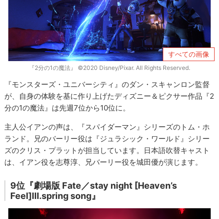
すべての画像
『2分の1の魔法』 ©2020 Disney/Pixar. All Rights Reserved.
『モンスターズ・ユニバーシティ』のダン・スキャンロン監督
が、自身の体験を基に作り上げたディズニー＆ピクサー作品『2
分の1の魔法』は先週7位から10位に。
主人公イアンの声は、『スパイダーマン』シリーズのトム・ホ
ランド。兄のバーリー役は『ジュラシック・ワールド』シリー
ズのクリス・プラットが担当しています。日本語吹替キャスト
は、イアン役を志尊淳、兄バーリー役を城田優が演じます。
9位『劇場版 Fate／stay night [Heaven’s
Feel]III.spring song』