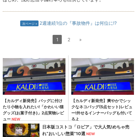
2週連続1位の『事故物件』は何位に⁉
次ページ
1
2
»