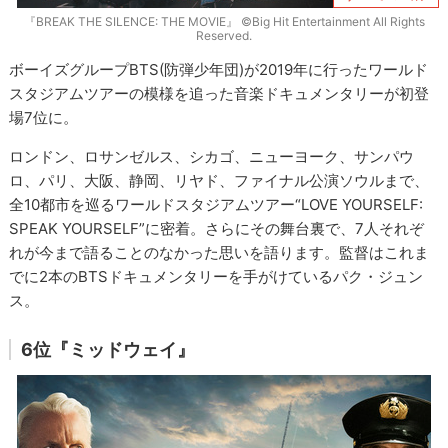
『BREAK THE SILENCE: THE MOVIE』 ©Big Hit Entertainment All Rights
Reserved.
ボーイズグループBTS(防弾少年団)が2019年に行ったワールド
スタジアムツアーの模様を追った音楽ドキュメンタリーが初登
場7位に。
ロンドン、ロサンゼルス、シカゴ、ニューヨーク、サンパウ
ロ、パリ、大阪、静岡、リヤド、ファイナル公演ソウルまで、
全10都市を巡るワールドスタジアムツアー“LOVE YOURSELF:
SPEAK YOURSELF”に密着。さらにその舞台裏で、7人それぞ
れが今まで語ることのなかった思いを語ります。監督はこれま
でに2本のBTSドキュメンタリーを手がけているパク・ジュン
ス。
6位『ミッドウェイ』