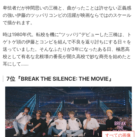
卑怯者だが仲間思いの三橋と、曲がったことは許せない正義感
の強い伊藤のツッパリコンビの活躍が映画ならではのスケール
で描かれます。
時は1980年代。転校を機に“ツッパリ”デビューした三橋は、ト
ゲトゲ頭の伊藤とコンビを組んで不良を返り討ちにする日々を
送っていました。そんなふたりが3年になったある日、極悪高
校として有名な北根壊の番長が開久高校で妙な商売を始めたと
耳にして……
7位『BREAK THE SILENCE: THE MOVIE』
すべての画像