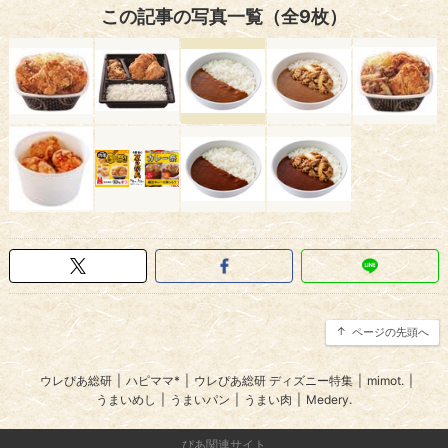
この記事の写真一覧（全9枚）
ページの先頭へ
ウレぴあ総研
|
ハピママ*
|
ウレぴあ総研 ディズニー特集
|
mimot.
|
うまいめし
|
うまいパン
|
うまい肉
|
Medery.
ぴあ関連サイト