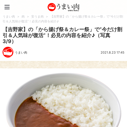
うまい肉
うまい肉
>
肉
>
安うま肉
>
【吉野家】の「から揚げ祭＆カレー祭」で“今だけ割
引＆人気味が復活”！必見の内容を紹介♪
【吉野家】の「から揚げ祭＆カレー祭」で“今だけ割
引＆人気味が復活”！必見の内容を紹介♪（写真
3/9）
うまい肉
2021.8.23 17:45