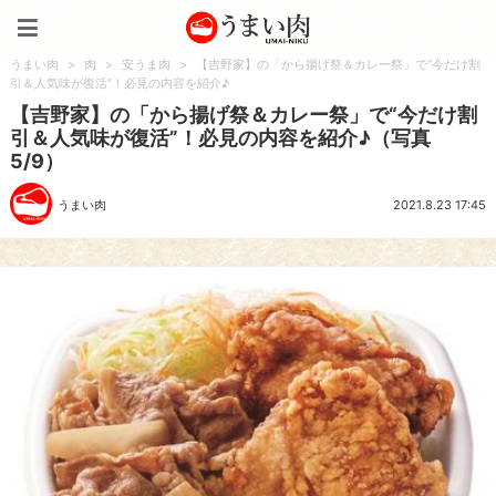
うまい肉
うまい肉
>
肉
>
安うま肉
>
【吉野家】の「から揚げ祭＆カレー祭」で“今だけ割
引＆人気味が復活”！必見の内容を紹介♪
【吉野家】の「から揚げ祭＆カレー祭」で“今だけ割
引＆人気味が復活”！必見の内容を紹介♪（写真
5/9）
うまい肉
2021.8.23 17:45