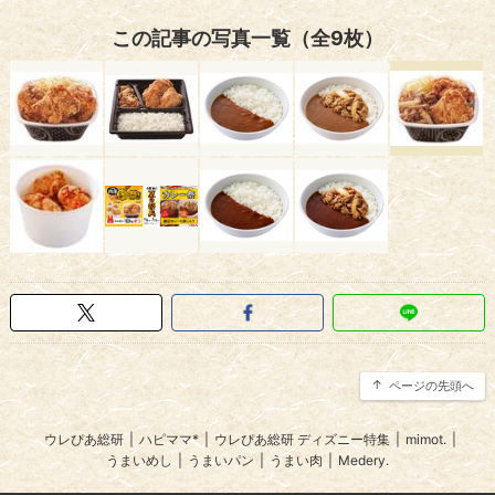
この記事の写真一覧（全9枚）
ページの先頭へ
ウレぴあ総研
|
ハピママ*
|
ウレぴあ総研 ディズニー特集
|
mimot.
|
うまいめし
|
うまいパン
|
うまい肉
|
Medery.