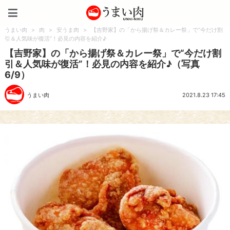
うまい肉
うまい肉
>
肉
>
安うま肉
>
【吉野家】の「から揚げ祭＆カレー祭」で“今だけ割
引＆人気味が復活”！必見の内容を紹介♪
【吉野家】の「から揚げ祭＆カレー祭」で“今だけ割
引＆人気味が復活”！必見の内容を紹介♪（写真
6/9）
うまい肉
2021.8.23 17:45