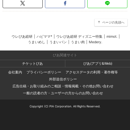
ページの先頭へ
ウレぴあ総研
|
ハピママ*
|
ウレぴあ総研 ディズニー特集
|
mimot.
|
うまいめし
|
うまいパン
|
うまい肉
|
Medery.
ぴあ関連サイト
チケットぴあ
ぴあ(アプリ&Web)
会社案内
プライバシーポリシー
アクセスデータの利用・著作権等
外部送信ポリシー
広告出稿・お取り組みのご相談・情報掲載・その他お問い合わせ
一般の読者の方・ユーザーの方からのお問い合わせ
Copyright (C) PIA Corporation. All Rights Reserved.