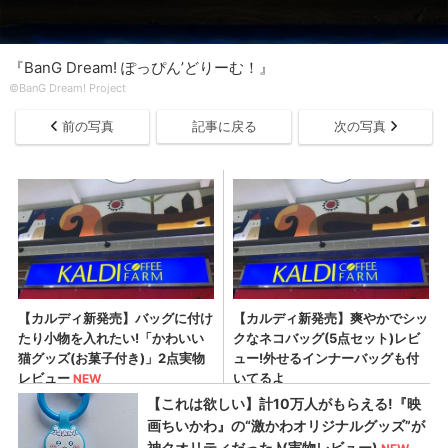
『BanG Dream! ぽっぴん’どりーむ！』
©BanG Dream! Project
前の写真
記事に戻る
次の写真