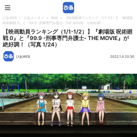
ぴあWEB
ぴあWEB
>
ぴあエンタメ
>
映画
>
【映画動員ランキング（1/1-1/2）】『劇場版
呪術廻戦 0』と『99.9 -刑事専門弁護士- THE MOVIE』が絶好調！
【映画動員ランキング（1/1-1/2）】『劇場版 呪術廻
戦 0』と『99.9 -刑事専門弁護士- THE MOVIE』が
絶好調！（写真 1/24）
ぴあWEB
2022.1.4 20:30