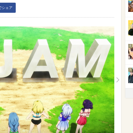
kでシェア
3
4
5