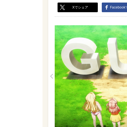
Xでシェア
Faceboo
<