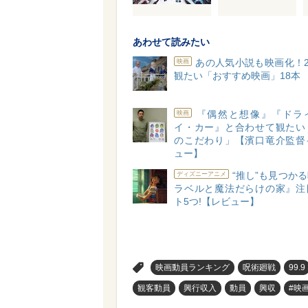
あわせて読みたい
あの人気小説も映画化！2
映画
観たい「おすすめ映画」18本
『偶然と想像』『ドラ
映画
イ・カー』と合わせて観たい
のこだわり」【濱口竜介監督
ュー】
“推し”も見つか
ディズニーアニメ
ラベルと魔法だらけの家』注
ト5つ!【レビュー】
>
映画動員ランキング
呪術廻戦
99.9
観客動員
興行収入
動員
興収
#映