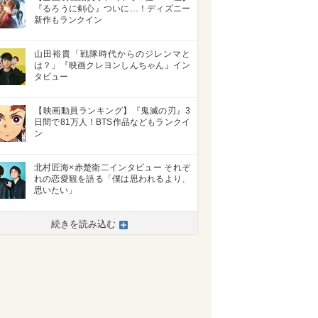
『るろうに剣心』ついに…！ディズニー
新作もランクイン
山田裕貴「戦隊時代からのジレンマと
は？」『映画クレヨンしんちゃん』イン
タビュー
【映画動員ランキング】『鬼滅の刃』3
日間で81万人！BTS作品などもランクイ
ン
北村匠海×赤楚衛二インタビュー それぞ
れの恋愛観を語る「僕は思われるより、
>
思いたい」
続きを読み込む