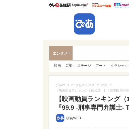
ウレぴあ総研
ハピママ*
ウレぴあ
ぴあ
エンタメ
映画
音楽
ステージ
アート
クラシック
>
>
>
ぴあWEB
ぴあエンタメ
映画
【映画動員ランキング（1/1-1/2）】『劇場版 呪術廻戦
【映画動員ランキング（1/
『99.9 -刑事専門弁護士- 
ぴあWEB