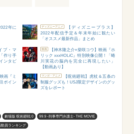
022年に
【ディズニープラス】
ディズニーアニメ
2022年配信予定＆年末年始に観たい
「オススメ最新作品」まとめ
イブ・マ
【神木隆之介×柴咲コウ】映画『ホ
映画
「作り手
リック xxxHOLiC』特別映像公開！「蜷
インタビ
川実花の脳内を完全に再現したい」
【動画あり】
る映画『ミ
【呪術廻戦】虎杖＆五条の
マンガ・アニメ
目ポイン
制服グッズも！USJ限定デザインのグッ
ズをレポート
劇場版 呪術廻戦 0
99.9 -刑事専門弁護士- THE MOVIE
画動員ランキング