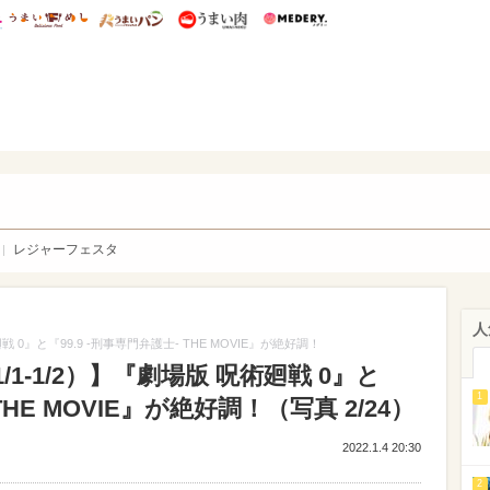
総研 ディズニー特集
mimot.
うまいめし
うまいパン
うまい肉
Medery.
WEB
レジャーフェスタ
人
 0』と『99.9 -刑事専門弁護士- THE MOVIE』が絶好調！
1-1/2）】『劇場版 呪術廻戦 0』と
1
THE MOVIE』が絶好調！（写真 2/24）
2022.1.4 20:30
2