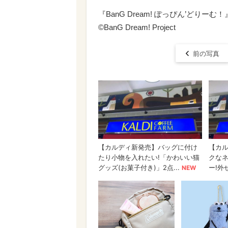
『BanG Dream! ぽっぴん’どりーむ！
©BanG Dream! Project
前の写真