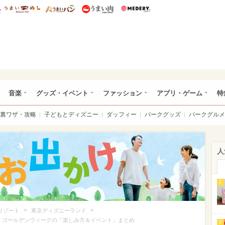
総研 ディズニー特集
mimot.
うまいめし
うまいパン
うまい肉
Medery.
ズニー特集 -ウレぴあ総研
音楽
グッズ・イベント
ファッション
アプリ・ゲーム
特
裏ワザ・攻略
子どもとディズニー
ダッフィー
パークグッズ
パークグルメ
人
1
>
>
リゾート
東京ディズニーランド
! ゴールデンウィークの「楽しみ方＆イベント」まとめ
2