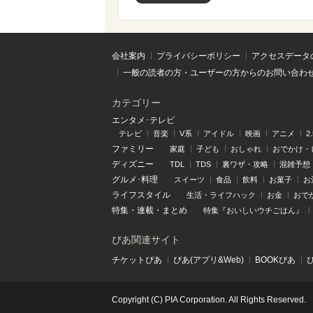
会社案内
プライバシーポリシー
アクセスデータ
一般の読者の方・ユーザーの方からのお問い合わ
カテゴリー
エンタメ･テレビ
テレビ
音楽
V系
アイドル
映画
アニメ
2
ファミリー
家庭
子ども
おしゃれ
おでかけ・
ディズニー
TDL
TDS
裏ワザ・攻略
混雑予想
グルメ･料理
スイーツ
食品
飲料
お菓子
お
ライフスタイル
生活・ライフハック
お金
おで
特集
・
連載
・
まとめ
特集『おいしいウチごはん』
ぴあ関連サイト
チケットぴあ
ぴあ(アプリ&Web)
BOOKぴあ
Copyright (C) PIA Corporation. All Rights Reserved.