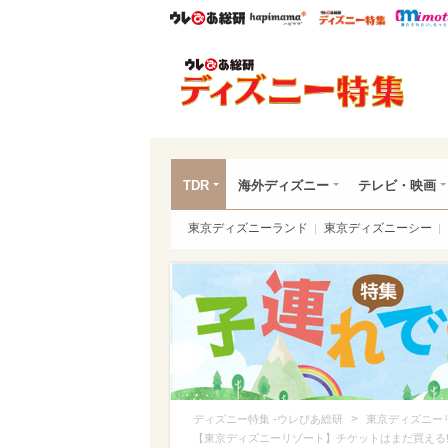
ウレぴあ総研
ハピママ*
ウレぴあ
ディ
TDR
海外ディズニー
テレビ・映画
東京ディズニーランド
東京ディズニーシー
>
ディズニー特集 -ウレぴあ総研
東京ディズニー
【東京ディズニーリゾート】チケットはまだ買える