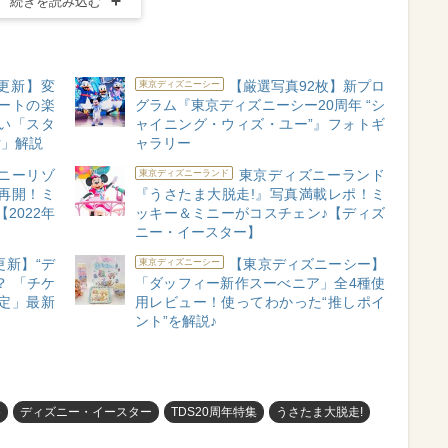
続きを読み込む
月更新】変
【厳選写真92枚】新プロ
東京ディズニーシー
ートの楽
グラム『東京ディズニーシー20周年 “シ
い「スタ
ャイニング・ウィズ・ユー”』フォトギ
付」解説
ャラリー
ニーリゾ
東京ディズニーランド
東京ディズニーランド
再開！ミ
『うさたま大脱走!』写真満載レポ！ミ
2022年
ッキー＆ミニーがコスチェン♪【ディズ
ニー・イースター】
更新】“デ
【東京ディズニーシー】
東京ディズニーシー
？ 「チケ
「ダッフィー新作スーべニア」全4種使
定」最新
用レビュー！使ってわかった“推しポイ
ント”を解説♪
め
ディズニー・イースター
TDS20周年特集
うさたま大脱走!