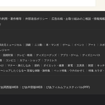
の利用・著作権等
外部送信ポリシー
広告出稿・お取り組みのご相談・情報掲載
せ
.5次元ミュージカル
演劇
ニコ動
本・マンガ
ゲーム
イベント
アート
スポ
レジャー
混雑対策
テレビ・映画
ディズニーグッズ
アプリ・ゲーム
ディズニーパス
酒
コンビニ
カフェ・ショップ
ファミレス
かけ
マナー・身だしなみ
節約
ダイエット・健康
家電
文房具
雑貨
キッチ
〜シェアしたくなる〜 至福な体験・旅特集
ペット特集：ウチのかぞく
特集 カラダ
ぴあ関⻄版WEB
ぴあ中部版WEB
ぴあフィルムフェスティバル(PFF)