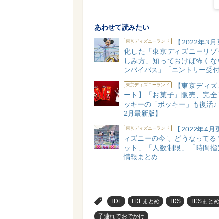
あわせて読みたい
【2022年3
東京ディズニーランド
化した「東京ディズニーリゾ
しみ方」知っておけば怖くな
ンバイパス」「エントリー受
【東京ディズ
東京ディズニーランド
ート】「お菓子」販売、完全
ッキーの「ポッキー」も復活♪【
2月最新版】
【2022年4月
東京ディズニーランド
ィズニーの今”、どうなってる
ット」「人数制限」「時間指
情報まとめ
>
TDL
TDLまとめ
TDS
TDSまと
子連れでおでかけ