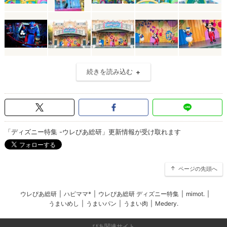
続きを読み込む
「ディズニー特集 -ウレぴあ総研」更新情報が受け取れます
ページの先頭へ
ウレぴあ総研
|
ハピママ*
|
ウレぴあ総研 ディズニー特集
|
mimot.
|
うまいめし
|
うまいパン
|
うまい肉
|
Medery.
ぴあ関連サイト