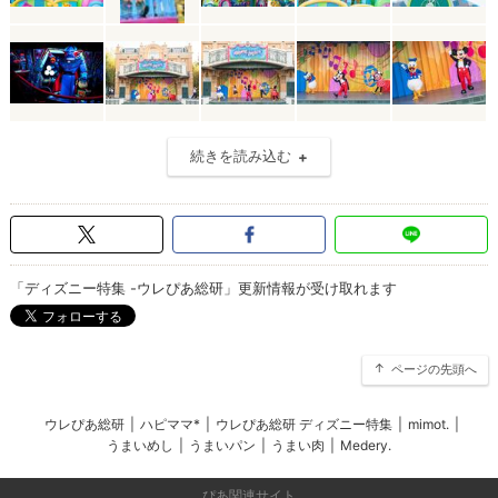
続きを読み込む
「ディズニー特集 -ウレぴあ総研」更新情報が受け取れます
ページの先頭へ
ウレぴあ総研
|
ハピママ*
|
ウレぴあ総研 ディズニー特集
|
mimot.
|
うまいめし
|
うまいパン
|
うまい肉
|
Medery.
ぴあ関連サイト