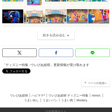
続きを読み込む
「ディズニー特集 -ウレぴあ総研」更新情報が受け取れます
ページの先頭へ
ウレぴあ総研
|
ハピママ*
|
ウレぴあ総研 ディズニー特集
|
mimot.
|
うまいめし
|
うまいパン
|
うまい肉
|
Medery.
ぴあ関連サイト