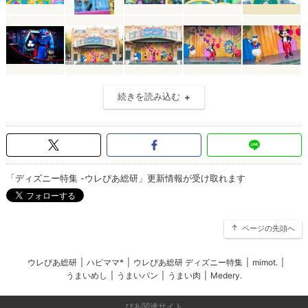
続きを読み込む
「ディズニー特集 -ウレぴあ総研」更新情報が受け取れます
ページの先頭へ
ウレぴあ総研
|
ハピママ*
|
ウレぴあ総研 ディズニー特集
|
mimot.
|
うまいめし
|
うまいパン
|
うまい肉
|
Medery.
ぴあ関連サイト