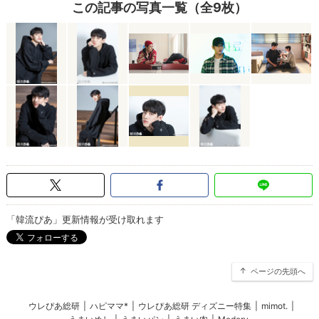
この記事の写真一覧（全9枚）
「韓流ぴあ」更新情報が受け取れます
ページの先頭へ
ウレぴあ総研
|
ハピママ*
|
ウレぴあ総研 ディズニー特集
|
mimot.
|