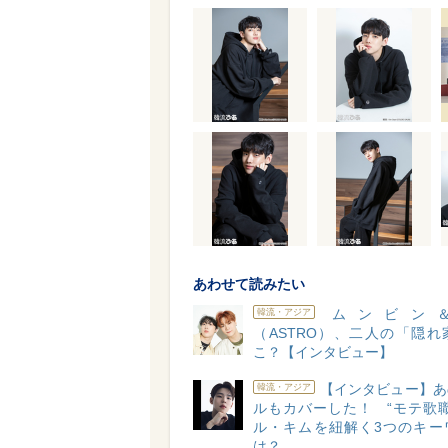
あわせて読みたい
ムンビン
韓流・アジア
（ASTRO）、二人の「隠れ
こ？【インタビュー】
【インタビュー】あ
韓流・アジア
ルもカバーした！ “モテ歌職
ル・キムを紐解く3つのキー
は？