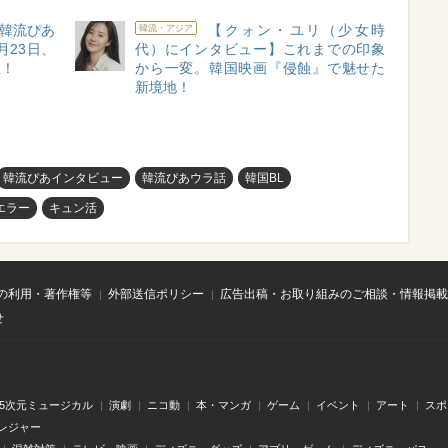
韓流ぴあ
【クォン・ユリ（少女時
韓流・アジア
月23日、
代）にインタビュー】これまでの印象
催！
から一変。韓国映画『侵蝕』で魅せた
新境地！
韓流ぴあインタビュー
韓流ぴあウラ話
韓国BL
エラー
キュン活
の利用・著作権等
外部送信ポリシー
広告出稿・お取り組みのご相談・情報掲載
せ
.5次元ミュージカル
演劇
ニコ動
本・マンガ
ゲーム
イベント
アート
スポ
レジャー