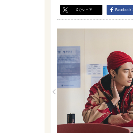
Xでシェア
Faceboo
<