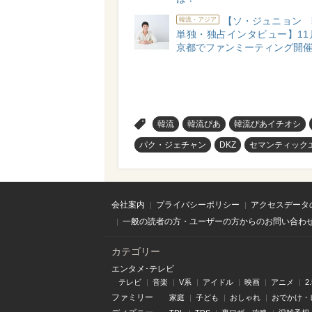
【ソ・ジュニョン 
韓流・アジア
単独・独占インタビュー】11
京都でファンミーティング開
>
韓流
韓流ぴあ
韓流ぴあイチオシ
パク・ジェチャン
DKZ
セマンティック
会社案内
プライバシーポリシー
アクセスデータ
一般の読者の方・ユーザーの方からのお問い合わ
カテゴリー
エンタメ･テレビ
テレビ
音楽
V系
アイドル
映画
アニメ
2
ファミリー
家庭
子ども
おしゃれ
おでかけ・