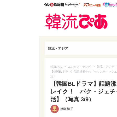
ウレぴあ総研
ハピママ*
ウレぴあ
韓流
韓流・アジア
>
>
韓流ぴあ
エンタメ・テレビ
韓流・アジア
【韓国BLドラマ】話題沸騰中の『セマンティック
活】
【韓国BLドラマ】話題
レイク！ パク・ジェチ
活】（写真 3/9）
後藤 涼子