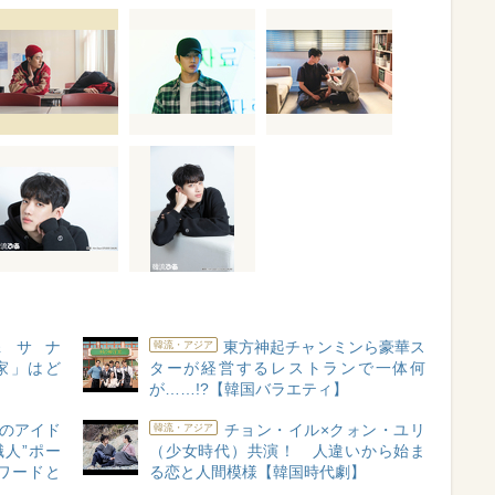
＆サナ
東方神起チャンミンら豪華ス
韓流・アジア
家」はど
ターが経営するレストランで一体何
が……!?【韓国バラエティ】
のアイド
チョン・イル×クォン・ユリ
韓流・アジア
人”ポー
（少女時代）共演！ 人違いから始ま
ワードと
る恋と人間模様【韓国時代劇】