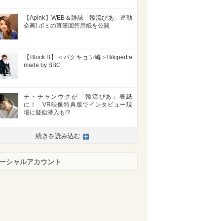
【Apink】WEB＆雑誌「韓流ぴあ」連動
企画! ボミの直筆回答用紙を公開
【Block B】＜パクキョン編＞Bikipedia
made by BBC
チ・チャンウクが「韓流ぴあ」表紙
に！ VR映像特典版でインタビュー現
場に疑似潜入も!?
続きを読み込む
>
ーシャルアカウント