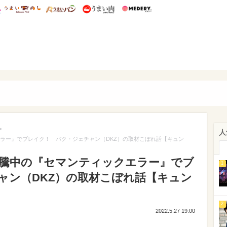
総研 ディズニー特集
mimot.
うまいめし
うまいパン
うまい肉
Medery.
ぴあ
>
人
エラー』でブレイク！ パク・ジェチャン（DKZ）の取材こぼれ話【キュン
沸騰中の『セマンティックエラー』でブ
1
ャン（DKZ）の取材こぼれ話【キュン
2
2022.5.27 19:00