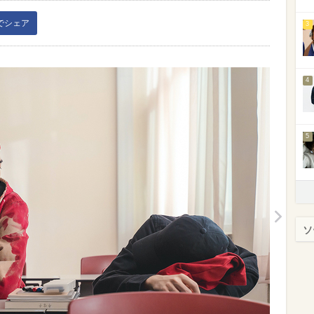
kでシェア
3
4
5
ソ