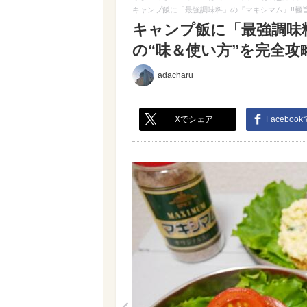
キャンプ飯に「最強調味料」の『マキシマム』!!極
キャンプ飯に「最強調味
の“味＆使い方”を完全攻略
adacharu
Xでシェア
Faceboo