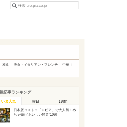
和食
洋食・イタリアン・フレンチ
中華
気記事ランキング
いま人気
昨日
1週間
日本版コストコ「ロピア」で大人気！め
ちゃ売れ“おいしい惣菜”10選