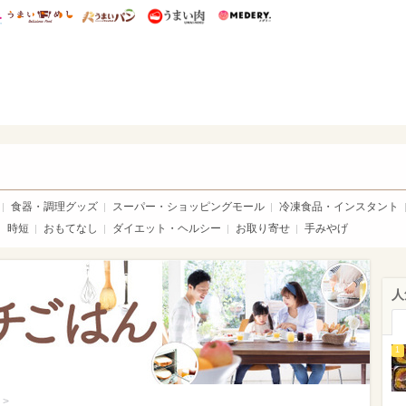
総研 ディズニー特集
mimot.
うまいめし
うまいパン
うまい肉
Medery.
いめし
食器・調理グッズ
スーパー・ショッピングモール
冷凍食品・インスタント
時短
おもてなし
ダイエット・ヘルシー
お取り寄せ
手みやげ
人
1
>