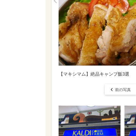
<
【マキシマム】絶品キャンプ飯3選
前の写真