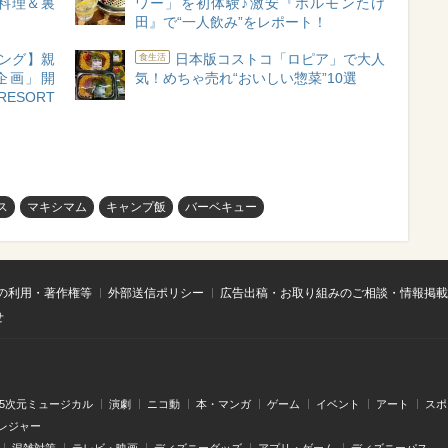
料理＆裏
ワー」を初体験♪激安『ホルモンたけ
田』で“一人飲み”をレポート！
ング】親
日本版コストコ「ロピア」で大人
食生活
企画」開
気！めちゃ売れ“おいしい惣菜”10選
ESORT
ス
マキシマム
キャンプ飯
バーベキュー
の利用・著作権等
外部送信ポリシー
広告出稿・お取り組みのご相談・情報掲載
せ
.5次元ミュージカル
演劇
ニコ動
本・マンガ
ゲーム
イベント
アート
スポ
レジャー
混雑対策
テレビ・映画
ディズニーグッズ
アプリ・ゲーム
ディズニーパス