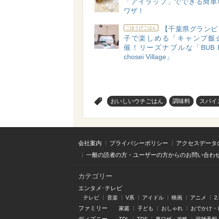
「アイラップ」でできる簡単
ワザ！
【千葉県グランピ
ごほうびごはん
子で楽しめる「キャンプ飯
催！リーズナブルな「BUB R
chosei Village」
>
おいしいウチごはん
調味料
スパイ
会社案内
プライバシーポリシー
アクセスデータ
一般の読者の方・ユーザーの方からのお問い合わ
カテゴリー
エンタメ･テレビ
テレビ
音楽
V系
アイドル
映画
アニメ
2
ファミリー
家庭
子ども
おしゃれ
おでかけ・
ディズニー
TDL
TDS
裏ワザ・攻略
混雑予想