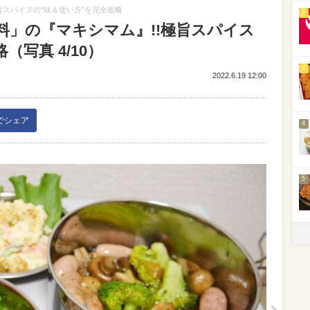
旨スパイスの“味＆使い方”を完全攻略
2
料」の『マキシマム』!!極旨スパイス
（写真 4/10）
3
2022.6.19 12:00
kでシェア
4
5