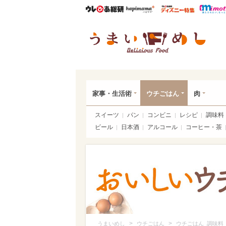
ウレぴあ総研
ハピママ*
ウレぴあ
うま
家事・生活術
ウチごはん
肉
スイーツ
パン
コンビニ
レシピ
調味料
ビール
日本酒
アルコール
コーヒー・茶
>
>
うまいめし
ウチごはん
ウチごはん_調味料