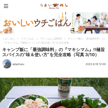
うまいめし
うまいめし
>
ウチごはん
>
ウチごはん_調味料
>
キャンプ飯に「最強調味料」の
『マキシマム』!!極旨スパイスの“味＆使い方”を完全攻略
キャンプ飯に「最強調味料」の『マキシマム』!!極旨
スパイスの“味＆使い方”を完全攻略（写真 3/10）
adacharu
2022.6.19 12:00