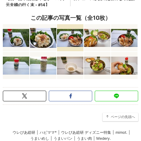
この記事の写真一覧（全10枚）
ページの先頭へ
ウレぴあ総研
|
ハピママ*
|
ウレぴあ総研 ディズニー特集
|
mimot.
|
うまいめし
|
うまいパン
|
うまい肉
|
Medery.