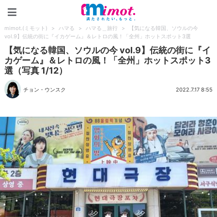
mimot.(ミモット)
mimot.(ミモット)
>
ハマる
>
ハマる＿旅行
>
【気になる韓国、ソウルの今
vol.9】伝統の街に『イカゲーム』＆レトロの風！「全州」ホットスポット3選
【気になる韓国、ソウルの今 vol.9】伝統の街に『イ
カゲーム』＆レトロの風！「全州」ホットスポット3
選（写真 1/12）
チョン・ウンスク
2022.7.17 8:55