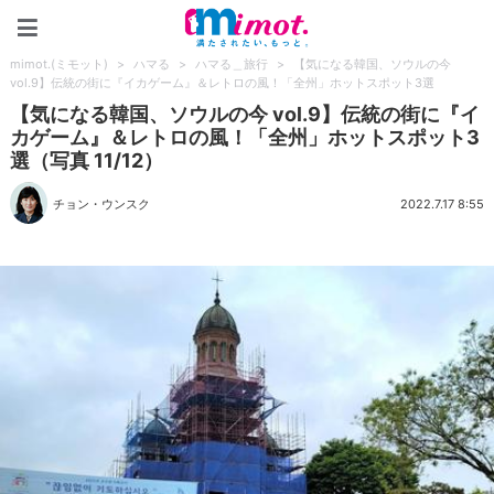
mimot.(ミモット)
mimot.(ミモット)
>
ハマる
>
ハマる＿旅行
>
【気になる韓国、ソウルの今
vol.9】伝統の街に『イカゲーム』＆レトロの風！「全州」ホットスポット3選
【気になる韓国、ソウルの今 vol.9】伝統の街に『イ
カゲーム』＆レトロの風！「全州」ホットスポット3
選（写真 11/12）
チョン・ウンスク
2022.7.17 8:55