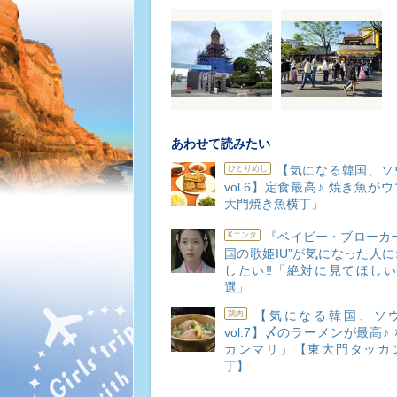
あわせて読みたい
【気になる韓国、ソ
ひとりめし
vol.6】定食最高♪ 焼き魚が
大門焼き魚横丁」
『ベイビー・ブローカ
Kエンタ
国の歌姫IU”が気になった人
したい‼「絶対に見てほしい
選」
【気になる韓国、ソ
鶏肉
vol.7】〆のラーメンが最高♪
カンマリ」【東大門タッカ
丁】