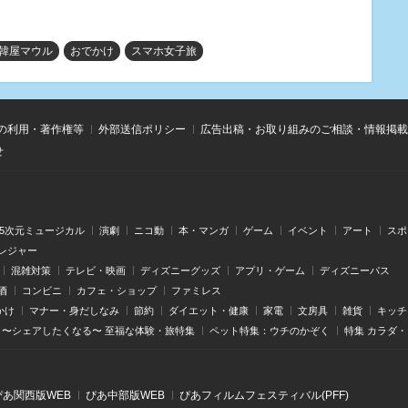
韓屋マウル
おでかけ
スマホ女子旅
の利用・著作権等
外部送信ポリシー
広告出稿・お取り組みのご相談・情報掲載
せ
.5次元ミュージカル
演劇
ニコ動
本・マンガ
ゲーム
イベント
アート
スポ
レジャー
混雑対策
テレビ・映画
ディズニーグッズ
アプリ・ゲーム
ディズニーパス
酒
コンビニ
カフェ・ショップ
ファミレス
かけ
マナー・身だしなみ
節約
ダイエット・健康
家電
文房具
雑貨
キッチ
〜シェアしたくなる〜 至福な体験・旅特集
ペット特集：ウチのかぞく
特集 カラダ
ぴあ関⻄版WEB
ぴあ中部版WEB
ぴあフィルムフェスティバル(PFF)