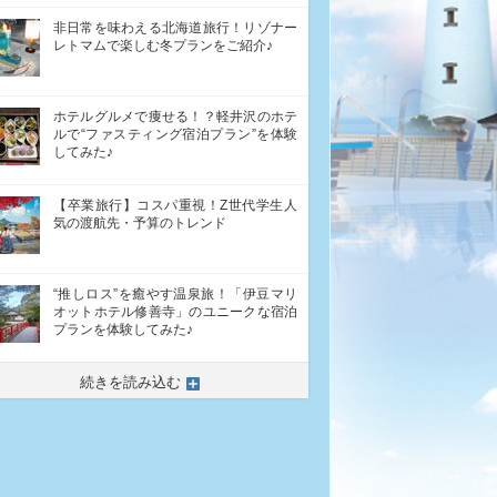
非日常を味わえる北海道旅行！リゾナー
レトマムで楽しむ冬プランをご紹介♪
ホテルグルメで痩せる！？軽井沢のホテ
ルで“ファスティング宿泊プラン”を体験
してみた♪
【卒業旅行】コスパ重視！Z世代学生人
気の渡航先・予算のトレンド
“推しロス”を癒やす温泉旅！「伊豆マリ
オットホテル修善寺」のユニークな宿泊
プランを体験してみた♪
続きを読み込む