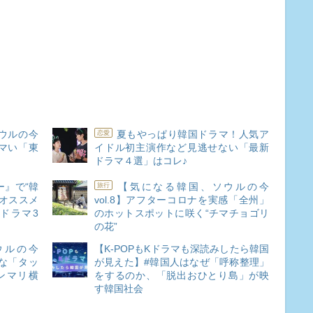
ウルの今
夏もやっぱり韓国ドラマ！人気ア
恋愛
ウマい「東
イドル初主演作など見逃せない「最新
ドラマ４選」はコレ♪
ー』で“韓
【気になる韓国、ソウルの今
旅行
にオススメ
vol.8】アフターコロナを実感「全州」
ドラマ3
のホットスポットに咲く“チマチョゴリ
の花”
ウルの今
【K-POPもKドラマも深読みしたら韓国
 な「タッ
が見えた】#韓国人はなぜ「呼称整理」
ンマリ横
をするのか、「脱出おひとり島」が映
す韓国社会