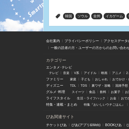
>
韓国
ソウル
全州
イカゲーム
会社案内
プライバシーポリシー
アクセスデータ
一般の読者の方・ユーザーの方からのお問い合わ
カテゴリー
エンタメ･テレビ
テレビ
音楽
V系
アイドル
映画
アニメ
2
ファミリー
家庭
子ども
おしゃれ
おでかけ・
ディズニー
TDL
TDS
裏ワザ・攻略
混雑予想
グルメ･料理
スイーツ
食品
飲料
お菓子
お
ライフスタイル
生活・ライフハック
お金
おで
特集
・
連載
・
まとめ
特集『おいしいウチごはん』
ぴあ関連サイト
チケットぴあ
ぴあ(アプリ&Web)
BOOKぴあ