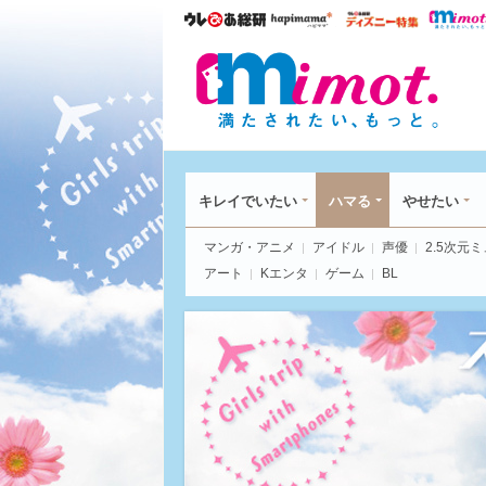
ウレぴあ総研
ハピママ*
ウレぴあ
mim
キレイでいたい
ハマる
やせたい
マンガ・アニメ
アイドル
声優
2.5次元
アート
Kエンタ
ゲーム
BL