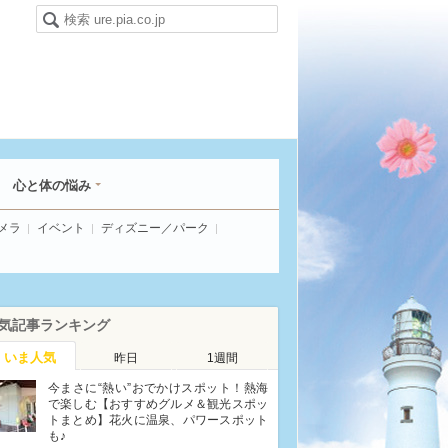
心と体の悩み
メラ
イベント
ディズニー／パーク
気記事ランキング
いま人気
昨日
1週間
今まさに“熱い”おでかけスポット！熱海
で楽しむ【おすすめグルメ＆観光スポッ
トまとめ】花火に温泉、パワースポット
も♪