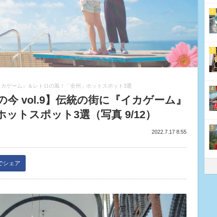
2
3
『イカゲーム』＆レトロの風！「全州」ホットスポット3選
4
今 vol.9】伝統の街に『イカゲーム』
ットスポット3選（写真 9/12）
5
2022.7.17 8:55
kでシェア