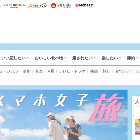
総研 ディズニー特集
mimot.
うまいめし
うまいパン
うまい肉
Medery.
ot.(ミモット)
いい恋したい
おいしい食べ物
癒されたい
楽したい
節約
ミュージカル
演劇
音楽
V系
テレビ・ドラマ
映画
旅行
おでかけ
カ
人
1