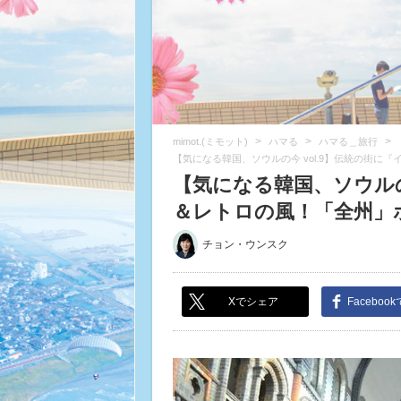
>
>
>
mimot.(ミモット)
ハマる
ハマる＿旅行
【気になる韓国、ソウルの今 vol.9】伝統の街に
【気になる韓国、ソウルの
＆レトロの風！「全州」ホ
チョン・ウンスク
Xでシェア
Faceboo