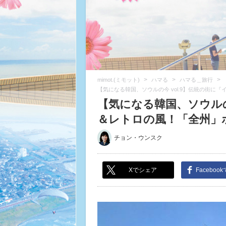
>
>
>
mimot.(ミモット)
ハマる
ハマる＿旅行
【気になる韓国、ソウルの今 vol.9】伝統の街に
【気になる韓国、ソウルの
＆レトロの風！「全州」ホ
チョン・ウンスク
Xでシェア
Faceboo