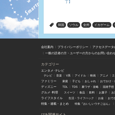
丁】
>
韓国
ソウル
全州
イカゲーム
会社案内
プライバシーポリシー
アクセスデータ
一般の読者の方・ユーザーの方からのお問い合わ
カテゴリー
エンタメ･テレビ
テレビ
音楽
V系
アイドル
映画
アニメ
2
ファミリー
家庭
子ども
おしゃれ
おでかけ・
ディズニー
TDL
TDS
裏ワザ・攻略
混雑予想
グルメ･料理
スイーツ
食品
飲料
お菓子
お
ライフスタイル
生活・ライフハック
お金
おで
特集
・
連載
・
まとめ
特集『おいしいウチごはん』
ぴあ関連サイト