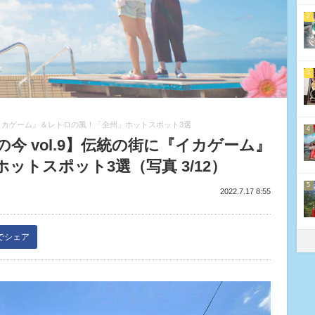
2
3
『イカゲーム』＆レトロの風！「全州」ホットスポット3選
4
今 vol.9】伝統の街に『イカゲーム』
ットスポット3選（写真 3/12）
5
2022.7.17 8:55
kでシェア