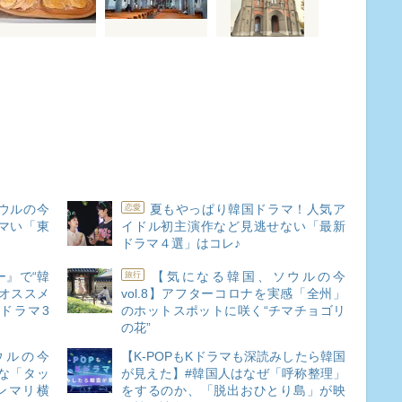
ウルの今
夏もやっぱり韓国ドラマ！人気ア
恋愛
ウマい「東
イドル初主演作など見逃せない「最新
ドラマ４選」はコレ♪
ー』で“韓
【気になる韓国、ソウルの今
旅行
にオススメ
vol.8】アフターコロナを実感「全州」
ドラマ3
のホットスポットに咲く“チマチョゴリ
の花”
ウルの今
【K-POPもKドラマも深読みしたら韓国
 な「タッ
が見えた】#韓国人はなぜ「呼称整理」
ンマリ横
をするのか、「脱出おひとり島」が映