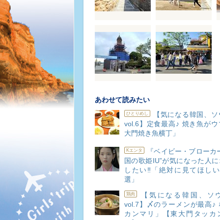
あわせて読みたい
【気になる韓国、ソ
ひとりめし
vol.6】定食最高♪ 焼き魚が
大門焼き魚横丁」
『ベイビー・ブローカ
Kエンタ
国の歌姫IU”が気になった人
したい‼「絶対に見てほしい
選」
【気になる韓国、ソ
鶏肉
vol.7】〆のラーメンが最高♪
カンマリ」【東大門タッカ