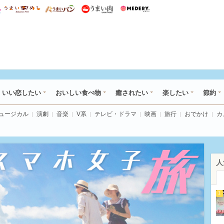
総研 ディズニー特集
mimot.
うまいめし
うまいパン
うまい肉
Medery.
ot.(ミモット)
いい恋したい
おいしい食べ物
癒されたい
楽したい
節約
ミュージカル
演劇
音楽
V系
テレビ・ドラマ
映画
旅行
おでかけ
カ
人
1