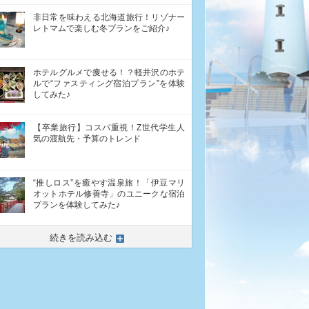
非日常を味わえる北海道旅行！リゾナー
レトマムで楽しむ冬プランをご紹介♪
ホテルグルメで痩せる！？軽井沢のホテ
ルで“ファスティング宿泊プラン”を体験
してみた♪
【卒業旅行】コスパ重視！Z世代学生人
気の渡航先・予算のトレンド
“推しロス”を癒やす温泉旅！「伊豆マリ
オットホテル修善寺」のユニークな宿泊
プランを体験してみた♪
続きを読み込む