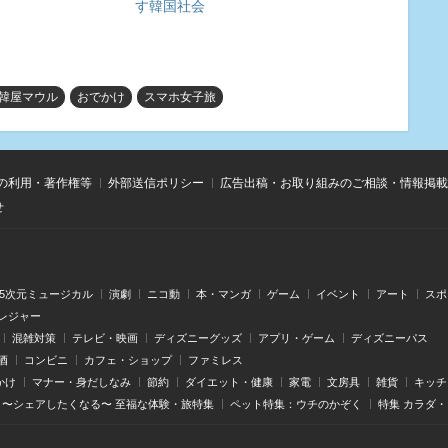
す韓国社会
韓屋マウル
おでかけ
スマホ女子旅
の利用・著作権等
外部送信ポリシー
広告出稿・お取り組みのご相談・情報掲載
せ
.5次元ミュージカル
演劇
ニコ動
本・マンガ
ゲーム
イベント
アート
スポ
レジャー
混雑対策
テレビ・映画
ディズニーグッズ
アプリ・ゲーム
ディズニーパス
酒
コンビニ
カフェ・ショップ
ファミレス
かけ
マナー・身だしなみ
節約
ダイエット・健康
家電
文房具
雑貨
キッチ
〜シェアしたくなる〜 至福な体験・旅特集
ペット特集：ウチのかぞく
特集 カラダ