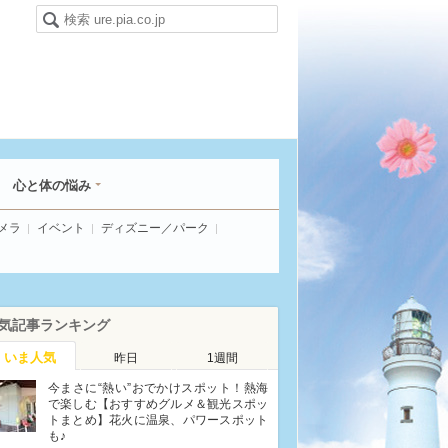
心と体の悩み
メラ
イベント
ディズニー／パーク
気記事ランキング
いま人気
昨日
1週間
今まさに“熱い”おでかけスポット！熱海
で楽しむ【おすすめグルメ＆観光スポッ
トまとめ】花火に温泉、パワースポット
も♪