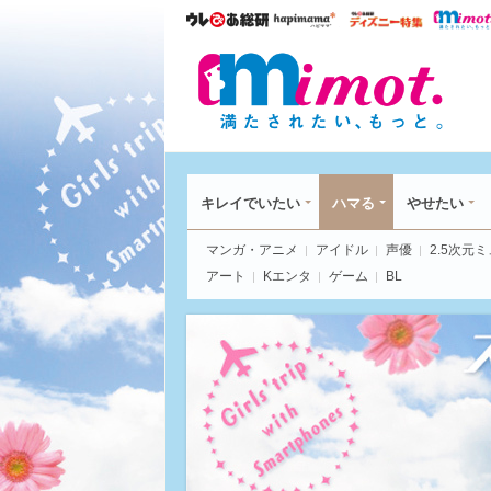
ウレぴあ総研
ハピママ*
ウレぴあ
mim
キレイでいたい
ハマる
やせたい
マンガ・アニメ
アイドル
声優
2.5次元
アート
Kエンタ
ゲーム
BL