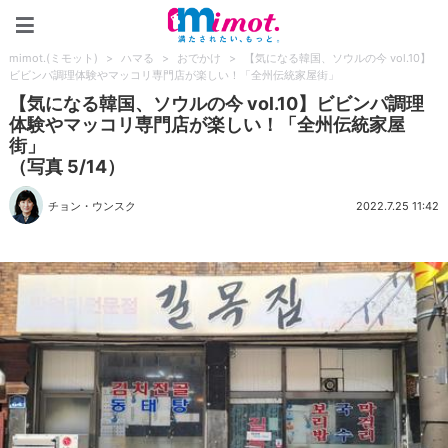
mimot.(ミモット)
mimot.(ミモット)
>
ハマる
>
おでかけ
>
【気になる韓国、ソウルの今 vol.10】
ビビンパ調理体験やマッコリ専門店が楽しい！「全州伝統家屋街」
【気になる韓国、ソウルの今 vol.10】ビビンパ調理
体験やマッコリ専門店が楽しい！「全州伝統家屋
街」
（写真 5/14）
チョン・ウンスク
2022.7.25 11:42