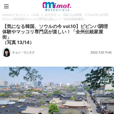
mimot.(ミモット)
mimot.(ミモット)
>
ハマる
>
おでかけ
>
【気になる韓国、ソウルの今 vol.10】
ビビンパ調理体験やマッコリ専門店が楽しい！「全州伝統家屋街」
【気になる韓国、ソウルの今 vol.10】ビビンパ調理
体験やマッコリ専門店が楽しい！「全州伝統家屋
街」
（写真 13/14）
チョン・ウンスク
2022.7.25 11:42