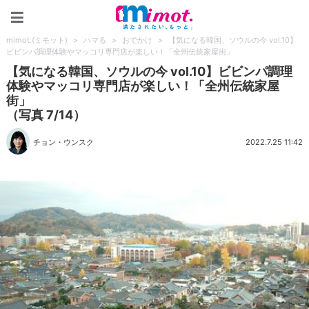
mimot.(ミモット)
mimot.(ミモット)
>
ハマる
>
おでかけ
>
【気になる韓国、ソウルの今 vol.10】
ビビンパ調理体験やマッコリ専門店が楽しい！「全州伝統家屋街」
【気になる韓国、ソウルの今 vol.10】ビビンパ調理
体験やマッコリ専門店が楽しい！「全州伝統家屋
街」
（写真 7/14）
チョン・ウンスク
2022.7.25 11:42