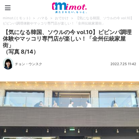
mimot.(ミモット)
mimot.(ミモット)
>
ハマる
>
おでかけ
>
【気になる韓国、ソウルの今 vol.10】
ビビンパ調理体験やマッコリ専門店が楽しい！「全州伝統家屋街」
【気になる韓国、ソウルの今 vol.10】ビビンパ調理
体験やマッコリ専門店が楽しい！「全州伝統家屋
街」
（写真 8/14）
チョン・ウンスク
2022.7.25 11:42