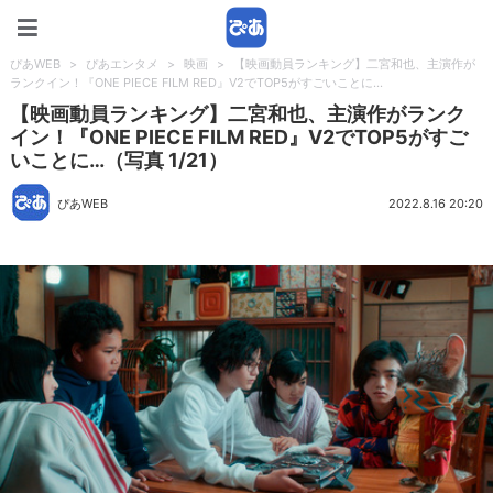
ぴあWEB
ぴあWEB
>
ぴあエンタメ
>
映画
>
【映画動員ランキング】二宮和也、主演作が
ランクイン！『ONE PIECE FILM RED』V2でTOP5がすごいことに…
【映画動員ランキング】二宮和也、主演作がランク
イン！『ONE PIECE FILM RED』V2でTOP5がすご
いことに…（写真 1/21）
ぴあWEB
2022.8.16 20:20