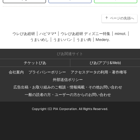
ページの先頭へ
ウレぴあ総研
|
ハピママ*
|
ウレぴあ総研 ディズニー特集
|
mimot.
|
うまいめし
|
うまいパン
|
うまい肉
|
Medery.
ぴあ関連サイト
チケットぴあ
ぴあ(アプリ&Web)
会社案内
プライバシーポリシー
アクセスデータの利用・著作権等
外部送信ポリシー
広告出稿・お取り組みのご相談・情報掲載・その他お問い合わせ
一般の読者の方・ユーザーの方からのお問い合わせ
Copyright (C) PIA Corporation. All Rights Reserved.