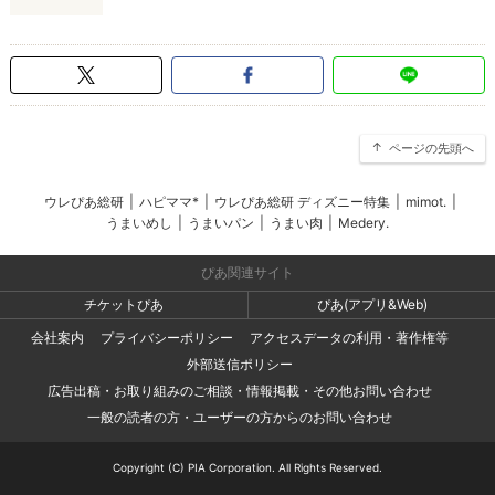
ページの先頭へ
ウレぴあ総研
|
ハピママ*
|
ウレぴあ総研 ディズニー特集
|
mimot.
|
うまいめし
|
うまいパン
|
うまい肉
|
Medery.
ぴあ関連サイト
チケットぴあ
ぴあ(アプリ&Web)
会社案内
プライバシーポリシー
アクセスデータの利用・著作権等
外部送信ポリシー
広告出稿・お取り組みのご相談・情報掲載・その他お問い合わせ
一般の読者の方・ユーザーの方からのお問い合わせ
Copyright (C) PIA Corporation. All Rights Reserved.