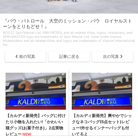
『パウ・パトロール 大空のミッション・パウ ロイヤルスト
ーンをとりもどせ！』
©2022 Spin Master Ltd. PAW PATROL and all related titles, logos, characters; and
SPIN MASTER logo are trademarks of Spin Master Ltd. Used under license.
Nickelodeon and all related titles and logos are trademarks of Viacom International
Inc.
前の写真
記事に戻る
次の写真