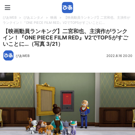
ぴあWEB
ぴあWEB
>
ぴあエンタメ
>
映画
>
【映画動員ランキング】二宮和也、主演作が
ランクイン！『ONE PIECE FILM RED』V2でTOP5がすごいことに…
【映画動員ランキング】二宮和也、主演作がランク
イン！『ONE PIECE FILM RED』V2でTOP5がすご
いことに…（写真 3/21）
ぴあWEB
2022.8.16 20:20