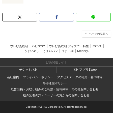
ページの先頭へ
ウレぴあ総研
|
ハピママ*
|
ウレぴあ総研 ディズニー特集
|
mimot.
|
うまいめし
|
うまいパン
|
うまい肉
|
Medery.
ぴあ関連サイト
チケットぴあ
ぴあ(アプリ&Web)
会社案内
プライバシーポリシー
アクセスデータの利用・著作権等
外部送信ポリシー
広告出稿・お取り組みのご相談・情報掲載・その他お問い合わせ
一般の読者の方・ユーザーの方からのお問い合わせ
Copyright (C) PIA Corporation. All Rights Reserved.