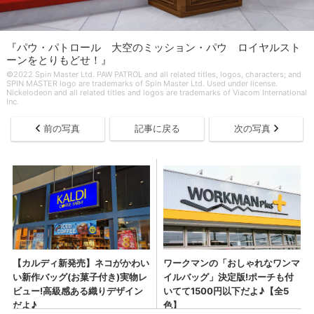
『パウ・パトロール 大空のミッション・パウ ロイヤルスト
ーンをとりもどせ！』
©2022 Spin Master Ltd. PAW PATROL and all related titles, logos, characters; and
SPIN MASTER logo are trademarks of Spin Master Ltd. Used under license.
Nickelodeon and all related titles and logos are trademarks of Viacom International
Inc.
前の写真
記事に戻る
次の写真