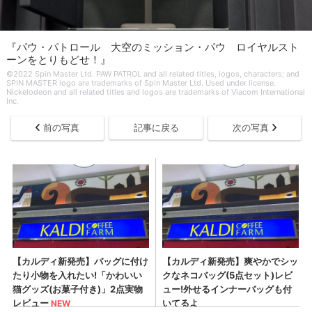
『パウ・パトロール 大空のミッション・パウ ロイヤルスト
ーンをとりもどせ！』
©2022 Spin Master Ltd. PAW PATROL and all related titles, logos, characters; and
SPIN MASTER logo are trademarks of Spin Master Ltd. Used under license.
Nickelodeon and all related titles and logos are trademarks of Viacom International
Inc.
前の写真
記事に戻る
次の写真