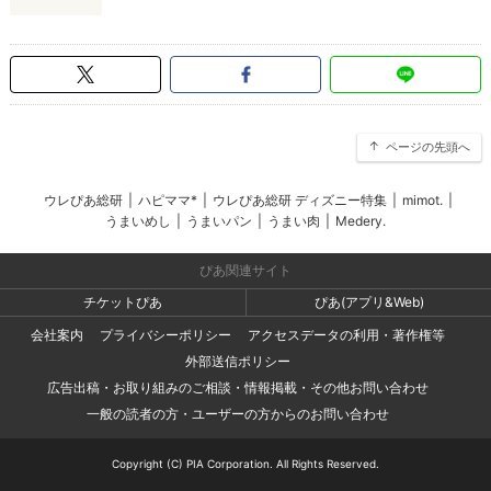
ページの先頭へ
ウレぴあ総研
|
ハピママ*
|
ウレぴあ総研 ディズニー特集
|
mimot.
|
うまいめし
|
うまいパン
|
うまい肉
|
Medery.
ぴあ関連サイト
チケットぴあ
ぴあ(アプリ&Web)
会社案内
プライバシーポリシー
アクセスデータの利用・著作権等
外部送信ポリシー
広告出稿・お取り組みのご相談・情報掲載・その他お問い合わせ
一般の読者の方・ユーザーの方からのお問い合わせ
Copyright (C) PIA Corporation. All Rights Reserved.