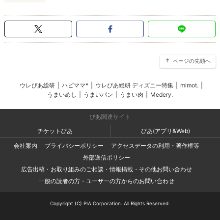
ページの先頭へ
ウレぴあ総研
|
ハピママ*
|
ウレぴあ総研 ディズニー特集
|
mimot.
|
うまいめし
|
うまいパン
|
うまい肉
|
Medery.
ぴあ関連サイト
チケットぴあ
ぴあ(アプリ&Web)
会社案内
プライバシーポリシー
アクセスデータの利用・著作権等
外部送信ポリシー
広告出稿・お取り組みのご相談・情報掲載・その他お問い合わせ
一般の読者の方・ユーザーの方からのお問い合わせ
Copyright (C) PIA Corporation. All Rights Reserved.