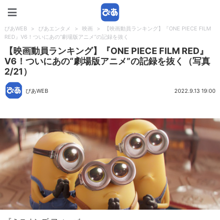
ぴあWEB
ぴあWEB
>
ぴあエンタメ
>
映画
>
【映画動員ランキング】『ONE PIECE FILM
RED』V6！ついにあの“劇場版アニメ”の記録を抜く
【映画動員ランキング】『ONE PIECE FILM RED』
V6！ついにあの“劇場版アニメ”の記録を抜く（写真
2/21）
ぴあWEB
2022.9.13 19:00