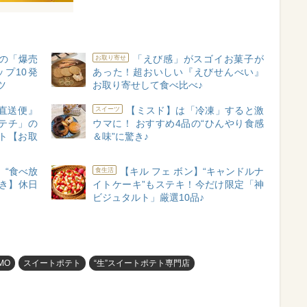
の「爆売
「えび感」がスゴイお菓子が
お取り寄せ
プ10発
あった！超おいしい『えびせんべい』
ツ
お取り寄せして食べ比べ♪
直送便』
【ミスド】は「冷凍」すると激
スイーツ
テチ」の
ウマに！ おすすめ4品の“ひんやり食感
ト【お取
＆味”に驚き♪
」“食べ放
【キル フェ ボン】“キャンドルナ
食生活
き】休日
イトケーキ”もステキ！今だけ限定「神
ビジュタルト」厳選10品♪
MO
スイートポテト
“生”スイートポテト専門店