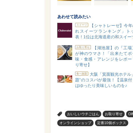
あわせて読みたい
【シャトレーゼ】今年
スイーツ
れスイーツランキング」トッ
表！1位は北海道産の和スイー
【湖池屋】の『工場
お取り寄せ
が神のウマさ！「出来たてポ
味・食感・アレンジをレポー
り寄せ】
大阪「箕面観光ホテル
食べ放題
題”のコスパが最強！【温泉付
はゆったり美味しいものを♪
>
おいしいウチごはん
お取り寄せ
OI
オンラインショップ
定番10個ボックス