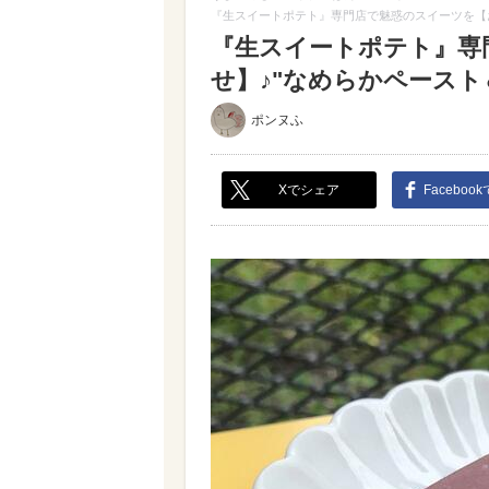
『生スイートポテト』専門店で魅惑のスイーツを【お
『生スイートポテト』専
せ】♪"なめらかペースト＆
ポンヌふ
Xでシェア
Faceboo