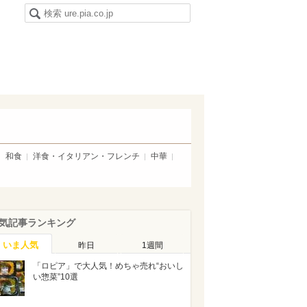
和食
洋食・イタリアン・フレンチ
中華
気記事ランキング
いま人気
昨日
1週間
「ロピア」で大人気！めちゃ売れ“おいし
い惣菜”10選