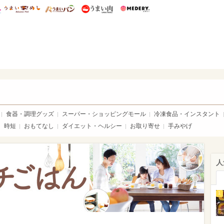
総研 ディズニー特集
mimot.
うまいめし
うまいパン
うまい肉
Medery.
いめし
食器・調理グッズ
スーパー・ショッピングモール
冷凍食品・インスタント
時短
おもてなし
ダイエット・ヘルシー
お取り寄せ
手みやげ
人
1