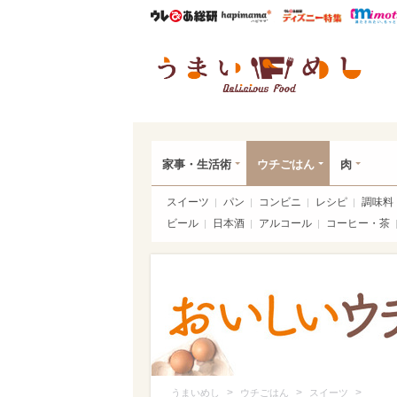
ウレぴあ総研
ハピママ*
ウレぴあ
うま
家事・生活術
ウチごはん
肉
スイーツ
パン
コンビニ
レシピ
調味料
ビール
日本酒
アルコール
コーヒー・茶
>
>
>
うまいめし
ウチごはん
スイーツ