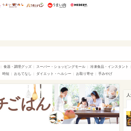
総研 ディズニー特集
mimot.
うまいめし
うまいパン
うまい肉
Medery.
いめし
食器・調理グッズ
スーパー・ショッピングモール
冷凍食品・インスタント
時短
おもてなし
ダイエット・ヘルシー
お取り寄せ
手みやげ
人
1