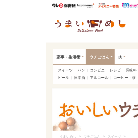
ウレぴあ総研
ハピママ*
ウレぴあ
うま
家事・生活術
ウチごはん
肉
スイーツ
パン
コンビニ
レシピ
調味料
ビール
日本酒
アルコール
コーヒー・茶
>
>
>
うまいめし
ウチごはん
スイーツ