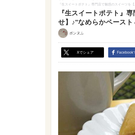
『生スイートポテト』専門店で魅惑のスイーツを【お
『生スイートポテト』専
せ】♪"なめらかペースト＆
ポンヌふ
Xでシェア
Faceboo