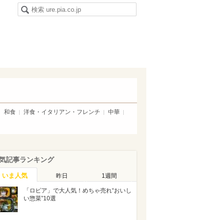
和食
洋食・イタリアン・フレンチ
中華
気記事ランキング
いま人気
昨日
1週間
「ロピア」で大人気！めちゃ売れ“おいし
い惣菜”10選