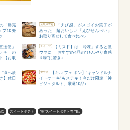
の「爆売
「えび感」がスゴイお菓子が
お取り寄せ
プ10発
あった！超おいしい『えびせんべい』
ツ
お取り寄せして食べ比べ♪
直送便』
【ミスド】は「冷凍」すると激
スイーツ
テチ」の
ウマに！ おすすめ4品の“ひんやり食感
ト【お取
＆味”に驚き♪
」“食べ放
【キル フェ ボン】“キャンドルナ
食生活
き】休日
イトケーキ”もステキ！今だけ限定「神
ビジュタルト」厳選10品♪
MO
スイートポテト
“生”スイートポテト専門店