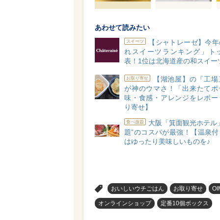
あわせて読みたい
【シャトレーゼ】今年
スイーツ
れスイーツランキング」トッ
表！1位は北海道産の和スイー
【湖池屋】の『工場
お取り寄せ
が神のウマさ！「出来たてポ
味・食感・アレンジをレポー
り寄せ】
大阪「箕面観光ホテル
食べ放題
題”のコスパが最強！【温泉付
はゆったり美味しいものを♪
>
おいしいウチごはん
お取り寄せ
OI
オンラインショップ
定番10個ボックス