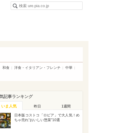
和食
洋食・イタリアン・フレンチ
中華
気記事ランキング
いま人気
昨日
1週間
日本版コストコ「ロピア」で大人気！め
ちゃ売れ“おいしい惣菜”10選