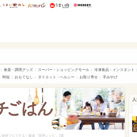
総研 ディズニー特集
mimot.
うまいめし
うまいパン
うまい肉
Medery.
ママ*
食器・調理グッズ
スーパー・ショッピングモール
冷凍食品・インスタント
時短
おもてなし
ダイエット・ヘルシー
お取り寄せ
手みやげ
人
1
ニ食材でもできる！爆速「限界レシピ」3選