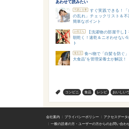
あわせて読みたい
すぐ実践できる！「
不調と仕事
の乱れ」チェックリスト＆不
簡単なポイント
【洗濯物の部屋干し】
お役立ち
朝乾く！速乾＆ニオわせない5
ト
食べ物で「白髪を防ぐ」
食生活
大食品”を管理栄養士が解説！
>
コンビニ
食品
レシピ
おいしい
会社案内
プライバシーポリシー
アクセスデータ
一般の読者の方・ユーザーの方からのお問い合わ