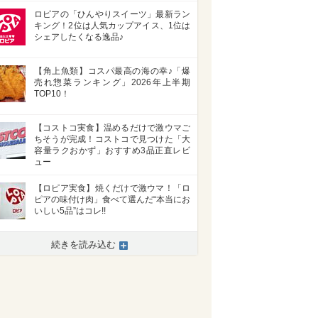
ロピアの「ひんやりスイーツ」最新ラン
キング！2位は人気カップアイス、1位は
シェアしたくなる逸品♪
【角上魚類】コスパ最高の海の幸♪「爆
売れ惣菜ランキング」2026年上半期
TOP10！
【コストコ実食】温めるだけで激ウマご
ちそうが完成！コストコで見つけた「大
容量ラクおかず」おすすめ3品正直レビ
ュー
【ロピア実食】焼くだけで激ウマ！「ロ
ピアの味付け肉」食べて選んだ“本当にお
いしい5品”はコレ!!
続きを読み込む
>