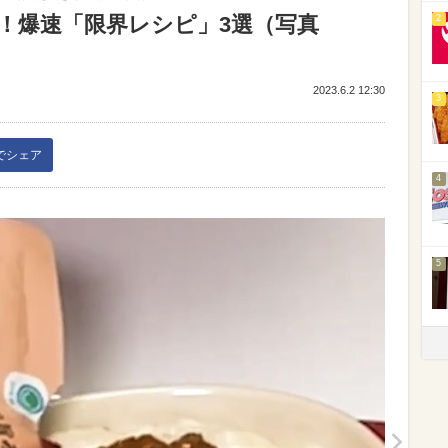
！爆速「限界レシピ」3選（写真
2
2023.6.2 12:30
3
kでシェア
4
5