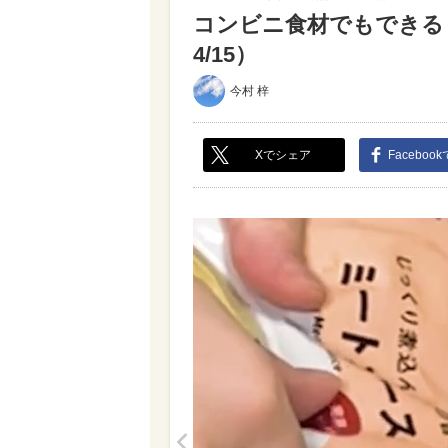
コンビニ食材でもできる
4/15）
今村 梓
Xでシェア
Faceboo
<