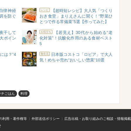
自律神経
【超時短レシピ】大人気「つくり
レシピ
調を防ぐ
おき食堂」まりえさんに聞く！“野菜ひ
とつで作る常備菜”5選【作ってみた】
夜干して
【若見え】30代から始める“老
お役立ち
大ポイン
化対策”！抗酸化作用のある食材ベスト
5
には？“4
日本版コストコ「ロピア」で大人
食生活
気！めちゃ売れ“おいしい惣菜”10選
ウチごはん
料理
の利用・著作権等
外部送信ポリシー
広告出稿・お取り組みのご相談・情報掲載
せ