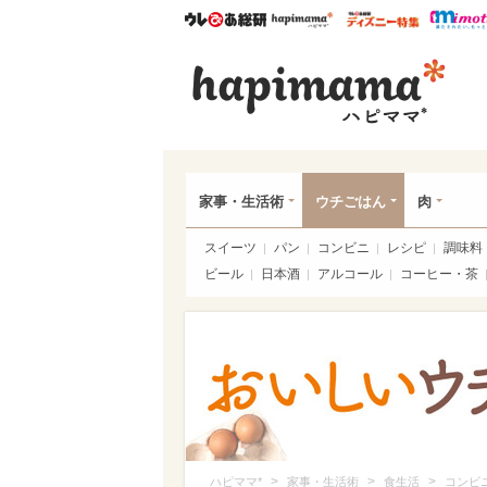
ウレぴあ総研
ハピママ*
ウレぴあ
ハピ
家事・生活術
ウチごはん
肉
スイーツ
パン
コンビニ
レシピ
調味料
ビール
日本酒
アルコール
コーヒー・茶
>
>
>
ハピママ*
家事・生活術
食生活
コンビ