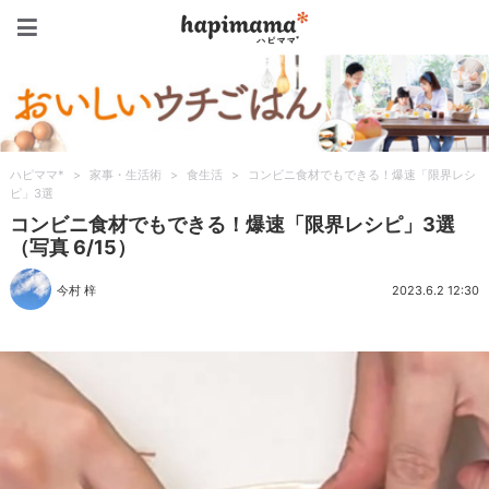
ハピママ*
ハピママ*
>
家事・生活術
>
食生活
>
コンビニ食材でもできる！爆速「限界レシ
ピ」3選
コンビニ食材でもできる！爆速「限界レシピ」3選
（写真 6/15）
今村 梓
2023.6.2 12:30