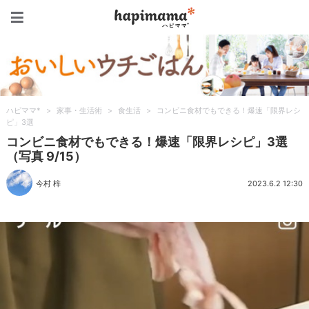
ハピママ*
ハピママ*
>
家事・生活術
>
食生活
>
コンビニ食材でもできる！爆速「限界レシ
ピ」3選
コンビニ食材でもできる！爆速「限界レシピ」3選
（写真 9/15）
今村 梓
2023.6.2 12:30