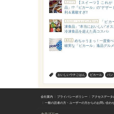
【スイーツ】これが
スイーツ
品」!?『ピカール』の“デザー
利＆素敵すぎ!!
「ピカ
スーパー・ショッピングモール
凍食品」“本当においしい”オスス
冷凍食品を超えた高コスパ♪
めちゃうまっ！一度食べ
食生活
確実な「ピカール」逸品グルメ
>
おいしいウチごはん
ピカール
パン
会社案内
プライバシーポリシー
アクセスデータ
一般の読者の方・ユーザーの方からのお問い合わ
カテゴリー