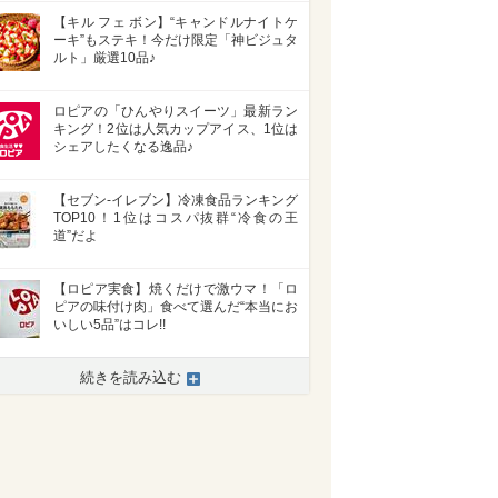
【キル フェ ボン】“キャンドルナイトケ
ーキ”もステキ！今だけ限定「神ビジュタ
ルト」厳選10品♪
ロピアの「ひんやりスイーツ」最新ラン
キング！2位は人気カップアイス、1位は
シェアしたくなる逸品♪
【セブン-イレブン】冷凍食品ランキング
TOP10！1位はコスパ抜群“冷食の王
道”だよ
【ロピア実食】焼くだけで激ウマ！「ロ
ピアの味付け肉」食べて選んだ“本当にお
いしい5品”はコレ!!
続きを読み込む