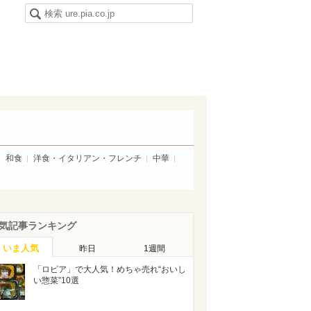
和食
洋食・イタリアン・フレンチ
中華
気記事ランキング
いま人気
昨日
1週間
「ロピア」で大人気！めちゃ売れ“おいし
い惣菜”10選