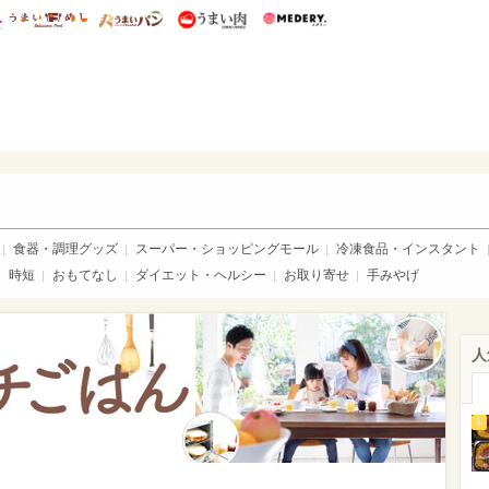
総研 ディズニー特集
mimot.
うまいめし
うまいパン
うまい肉
Medery.
ママ*
食器・調理グッズ
スーパー・ショッピングモール
冷凍食品・インスタント
時短
おもてなし
ダイエット・ヘルシー
お取り寄せ
手みやげ
人
1