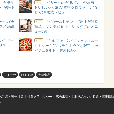
「冷凍食
「ピカールの冷凍パン」が本当に
パン
ト”が超便
おいしい♪人気の“本格クロワッサン”な
ど5品を徹底レビュー！
ールの冷
【ピカール】チンして出すだけ超
食生活
メ5品!!
簡単！ランチに食べたいおすすめメニ
ュー5選
たらリピ
【キル フェ ボン】“キャンドルナ
食生活
5選
イトケーキ”もステキ！今だけ限定「神
ビジュタルト」厳選10品♪
スイーツ
おすすめ
冷凍食品
の利用・著作権等
外部送信ポリシー
広告出稿・お取り組みのご相談・情報掲載
せ