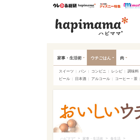
ウレぴあ総研
ハピママ*
ウレぴあ
ハピ
家事・生活術
ウチごはん
肉
スイーツ
パン
コンビニ
レシピ
調味料
ビール
日本酒
アルコール
コーヒー・茶
>
>
>
ハピママ*
家事・生活術
食生活