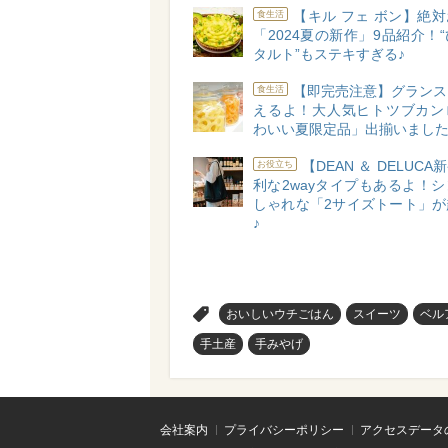
【キル フェ ボン】絶
食生活
「2024夏の新作」9品紹介！
タルト”もステキすぎる♪
【即完売注意】グランス
食生活
えるよ！大人気ヒトツブカン
わいい夏限定品」出揃いました
【DEAN ＆ DELUC
お役立ち
利な2wayタイプもあるよ！
しゃれな「2サイズトート」が
♪
>
おいしいウチごはん
スイーツ
ベル
手土産
手みやげ
会社案内
プライバシーポリシー
アクセスデータ