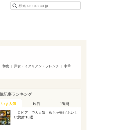
和食
洋食・イタリアン・フレンチ
中華
気記事ランキング
いま人気
昨日
1週間
「ロピア」で大人気！めちゃ売れ“おいし
い惣菜”10選