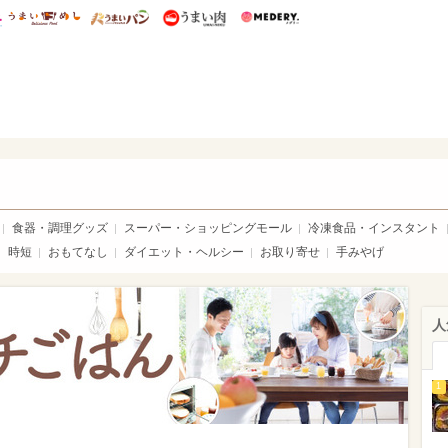
総研 ディズニー特集
mimot.
うまいめし
うまいパン
うまい肉
Medery.
ママ*
食器・調理グッズ
スーパー・ショッピングモール
冷凍食品・インスタント
時短
おもてなし
ダイエット・ヘルシー
お取り寄せ
手みやげ
人
1