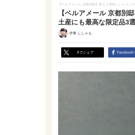
【ベルアメール 京都別邸】映えて美味しいショコ
【ベルアメール 京都別
土産にも最高な限定品3選（
伊東 ししゃも
Xでシェア
Faceboo