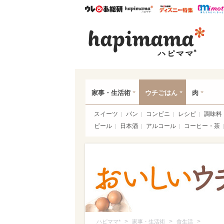
ウレぴあ総研
ハピママ*
ウレぴあ
ハピ
家事・生活術
ウチごはん
肉
スイーツ
パン
コンビニ
レシピ
調味料
ビール
日本酒
アルコール
コーヒー・茶
>
>
>
ハピママ*
家事・生活術
食生活