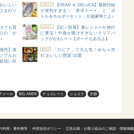
対おいしい
【DEAN ＆ DELUCA】最新付録
お役立ち
“ひまわり
が便利すぎる！「保冷トート」と「ボ
トル＆ホルダーセット」が超豪華だよ♪
タでも買
【紀ノ国屋】夏レジャーや旅行
お役立ち
ロの「か
に重宝！中身が透けすぎないクリアバ
♪
ッグがかわいい♪【ポーチもあるよ】
A新発売】便
「ロピア」で大人気！めちゃ売
食生活
シンプルお
れ“おいしい惣菜”10選
超狙い目
アメール
BEL AMER
チョコレート
ショコラ
京都
の利用・著作権等
外部送信ポリシー
広告出稿・お取り組みのご相談・情報掲載