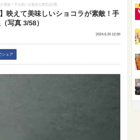
ラが素敵！手土産にも最高な限定品3選
2
邸】映えて美味しいショコラが素敵！手
写真 3/58）
3
2024.6.20 12:00
kでシェア
4
5