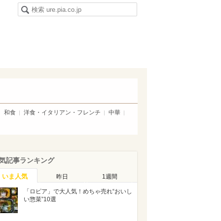
和食
洋食・イタリアン・フレンチ
中華
気記事ランキング
いま人気
昨日
1週間
「ロピア」で大人気！めちゃ売れ“おいし
い惣菜”10選