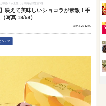
ラが素敵！手土産にも最高な限定品3選
2
邸】映えて美味しいショコラが素敵！手
写真 18/58）
3
2024.6.20 12:00
kでシェア
4
5