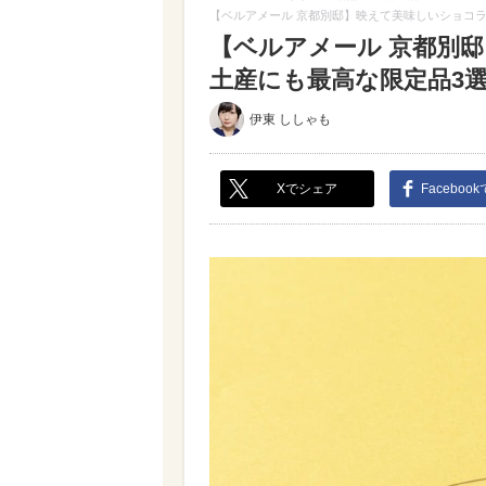
【ベルアメール 京都別邸】映えて美味しいショコ
【ベルアメール 京都別
土産にも最高な限定品3選（
伊東 ししゃも
Xでシェア
Faceboo