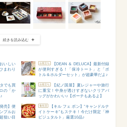
続きを読み込む
対おいしい
【DEAN ＆ DELUCA】最新付録
お役立ち
“ひまわり
が便利すぎる！「保冷トート」と「ボ
トル＆ホルダーセット」が超豪華だよ♪
タでも買
【紀ノ国屋】夏レジャーや旅行
お役立ち
ロの「か
に重宝！中身が透けすぎないクリアバ
♪
ッグがかわいい♪【ポーチもあるよ】
A新発売】便
【キル フェ ボン】“キャンドルナ
食生活
シンプルお
イトケーキ”もステキ！今だけ限定「神
超狙い目
ビジュタルト」厳選10品♪