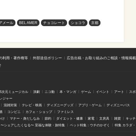
アメール
BEL AMER
チョコレート
ショコラ
京都
の利用・著作権等
外部送信ポリシー
広告出稿・お取り組みのご相談・情報掲載
せ
.5次元ミュージカル
演劇
ニコ動
本・マンガ
ゲーム
イベント
アート
スポ
レジャー
混雑対策
テレビ・映画
ディズニーグッズ
アプリ・ゲーム
ディズニーパス
酒
コンビニ
カフェ・ショップ
ファミレス
かけ
マナー・身だしなみ
節約
ダイエット・健康
家電
文房具
雑貨
キッチ
〜シェアしたくなる〜 至福な体験・旅特集
ペット特集：ウチのかぞく
特集 カラダ