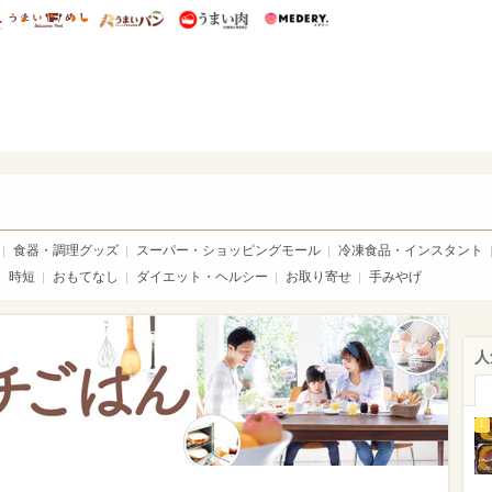
総研 ディズニー特集
mimot.
うまいめし
うまいパン
うまい肉
Medery.
ママ*
食器・調理グッズ
スーパー・ショッピングモール
冷凍食品・インスタント
時短
おもてなし
ダイエット・ヘルシー
お取り寄せ
手みやげ
人
1