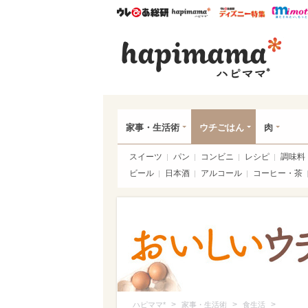
ウレぴあ総研
ハピママ*
ウレぴあ
ハピ
家事・生活術
ウチごはん
肉
スイーツ
パン
コンビニ
レシピ
調味料
ビール
日本酒
アルコール
コーヒー・茶
>
>
>
ハピママ*
家事・生活術
食生活