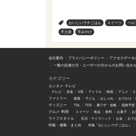
>
おいしいウチごはん
スイーツ
ベル
手土産
手みやげ
会社案内
プライバシーポリシー
アクセスデータ
一般の読者の方・ユーザーの方からのお問い合わ
カテゴリー
エンタメ･テレビ
テレビ
音楽
V系
アイドル
映画
アニメ
2
ファミリー
家庭
子ども
おしゃれ
おでかけ・
ディズニー
TDL
TDS
裏ワザ・攻略
混雑予想
グルメ･料理
スイーツ
食品
飲料
お菓子
お
ライフスタイル
生活・ライフハック
お金
おで
特集
・
連載
・
まとめ
特集『おいしいウチごはん』