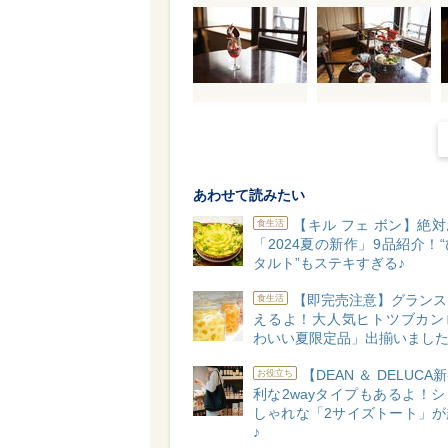
あわせて読みたい
【キル フェ ボン】絶
食生活
「2024夏の新作」9品紹介！
タルト”もステキすぎる♪
【即完売注意】グランス
食生活
えるよ！大人気ヒトツブカン
わいい夏限定品」出揃いました
【DEAN ＆ DELUC
お役立ち
利な2wayタイプもあるよ！
しゃれな「2サイズトート」が
♪