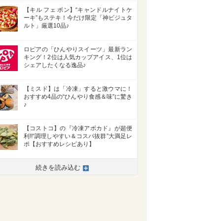
【キル フェ ボン】“キャンドルナイトケ
ーキ”もステキ！今だけ限定「神ビジュタ
ルト」厳選10品♪
ロピアの「ひんやりスイーツ」最新ラン
キング！2位は人気カップアイス、1位は
シェアしたくなる逸品♪
【ミスド】は「冷凍」すると激ウマに！
おすすめ4品の“ひんやり食感＆味”に驚き
♪
【コストコ】の『冷凍アボカド』が超便
利!!“調理しやすい＆コスパ抜群”大満足レ
ポ【おすすめレシピあり】
続きを読み込む