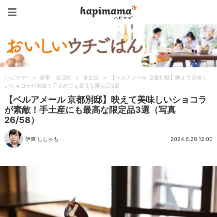
ハピママ*
ハピママ*
>
家事・生活術
>
食生活
>
【ベルアメール 京都別邸】映えて美味し
いショコラが素敵！手土産にも最高な限定品3選
【ベルアメール 京都別邸】映えて美味しいショコラ
が素敵！手土産にも最高な限定品3選（写真
26/58）
伊東 ししゃも
2024.6.20 12:00